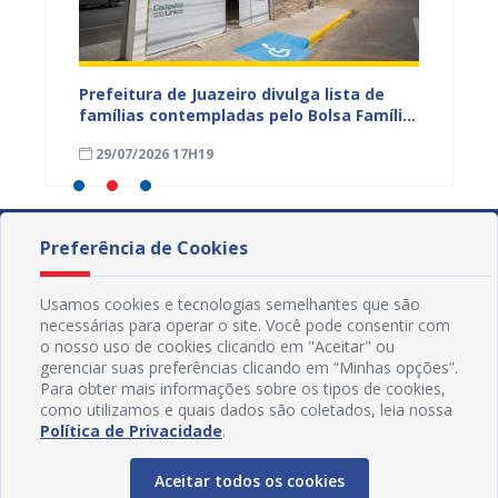
eiro
Prefeitura de Juazeiro divulga lista de
Campan
 para
famílias contempladas pelo Bolsa Família
sexta-f
a
em agosto
Civil d
29/07/2026 17H19
16/04
Preferência de Cookies
Usamos cookies e tecnologias semelhantes que são
necessárias para operar o site. Você pode consentir com
o nosso uso de cookies clicando em "Aceitar" ou
gerenciar suas preferências clicando em “Minhas opções”.
Para obter mais informações sobre os tipos de cookies,
como utilizamos e quais dados são coletados, leia nossa
Política de Privacidade
.
Aceitar todos os cookies