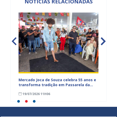
NOTÍCIAS RELACIONADAS
Mercado Joca de Souza celebra 55 anos e
Prefei
transforma tradição em Passarela da
para a
inhões
Moda para valorizar o comércio popular
acesso
19/07/2026 11H06
17/07
de Juazeiro