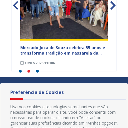
Mercado Joca de Souza celebra 55 anos e
Prefei
transforma tradição em Passarela da
para a
inhões
Moda para valorizar o comércio popular
acesso
19/07/2026 11H06
17/07
de Juazeiro
Preferência de Cookies
Usamos cookies e tecnologias semelhantes que são
necessárias para operar o site. Você pode consentir com
o nosso uso de cookies clicando em "Aceitar" ou
gerenciar suas preferências clicando em “Minhas opções”.