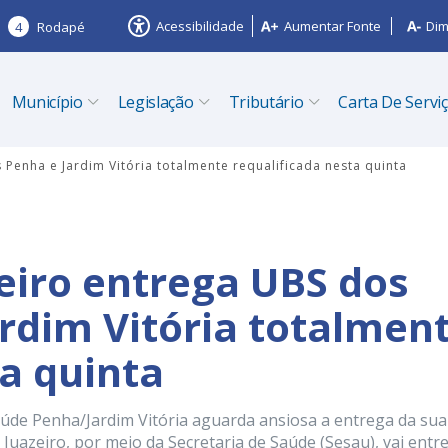
Acessibilidade
Aumentar Fonte
Dim
4
Rodapé
Município
Legislação
Tributário
Carta De Servi
 Penha e Jardim Vitória totalmente requalificada nesta quinta
zeiro entrega UBS dos
ardim Vitória totalmen
ta quinta
úde Penha/Jardim Vitória aguarda ansiosa a entrega da sua
 Juazeiro, por meio da Secretaria de Saúde (Sesau), vai entr