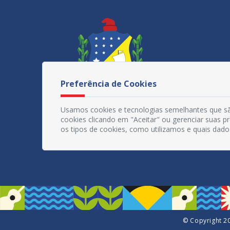
Preferência de Cookies
Usamos cookies e tecnologias semelhantes que sã
cookies clicando em "Aceitar" ou gerenciar suas 
os tipos de cookies, como utilizamos e quais dado
© Copyright 20