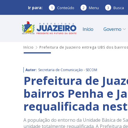
Ir para:
1
Conteúdo
2
Menu
3
Busca
Início
Governo
Início
Prefeitura de Juazeiro entrega UBS dos bairros
Autor:
Secretaria de Comunicação - SECOM
Prefeitura de Jua
bairros Penha e J
requalificada nes
A população do entorno da Unidade Básica de Sa
unidade totalmente requalificada. A Prefeitura de