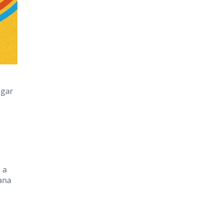
egar
 a
ana