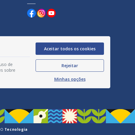
Aceitar todos os cookies
uentes
egação
 uso de
Rejeitar
es sobre
acidade
Minhas opções
GO
Tecnologia