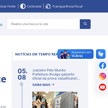
inuir Fonte
Contraste
Transparência Fiscal
ço
NOTÍCIAS EM TEMPO REAL
05.
Juazeiro Pelo Mundo:
te
Prefeitura divulga gabarito
08
oficial da prova classificatória
ne...
SAIBA MAIS
egar