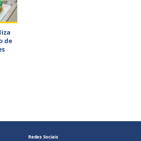
liza
o de
es
Redes Sociais