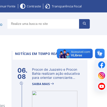
inuir Fonte
Contraste
Transparência Fiscal
ço
NOTÍCIAS EM TEMPO REAL
06.
Procon de Juazeiro e Procon
Bahia realizam ação educativa
08
para orientar comerciante...
SAIBA MAIS
ões