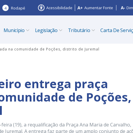
Acessibilidade
Aumentar Fonte
Dim
4
Rodapé
Município
Legislação
Tributário
Carta De Servi
icada na comunidade de Poções, distrito de Juremal
eiro entrega praça
comunidade de Poções,
l
feira (19), a requalificação da Praça Ana Maria de Carvalho,
 de Juremal. A entrega faz parte de um amplo conjunto de aç