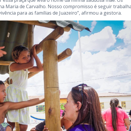
r essa praça que leva o nome da minha saudosa mãe. Os
na Maria de Carvalho. Nosso compromisso é seguir trabalh
ivência para as famílias de Juazeiro”, afirmou a gestora.