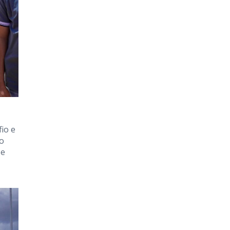
io e
do
 e