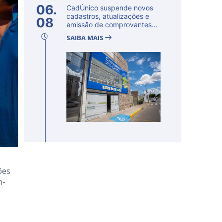
06.
CadÚnico suspende novos
cadastros, atualizações e
08
emissão de comprovantes
nesta s...
SAIBA MAIS
ões
m-
o