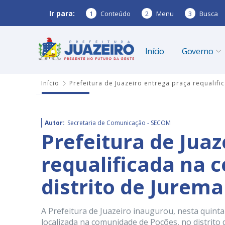
Ir para:
1
Conteúdo
2
Menu
3
Busca
Início
Governo
Início
Prefeitura de Juazeiro entrega praça requalif
Autor:
Secretaria de Comunicação - SECOM
Prefeitura de Juaz
requalificada na 
distrito de Jurema
A Prefeitura de Juazeiro inaugurou, nesta quinta-
localizada na comunidade de Poções, no distrito