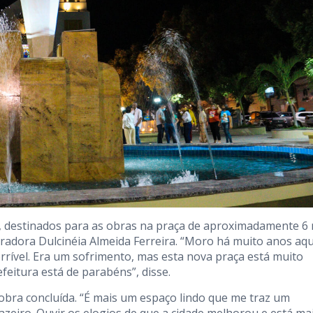
, destinados para as obras na praça de aproximadamente 6 
adora Dulcinéia Almeida Ferreira. “Moro há muito anos aqu
orrível. Era um sofrimento, mas esta nova praça está muito
feitura está de parabéns”, disse.
ra concluída. “É mais um espaço lindo que me traz um