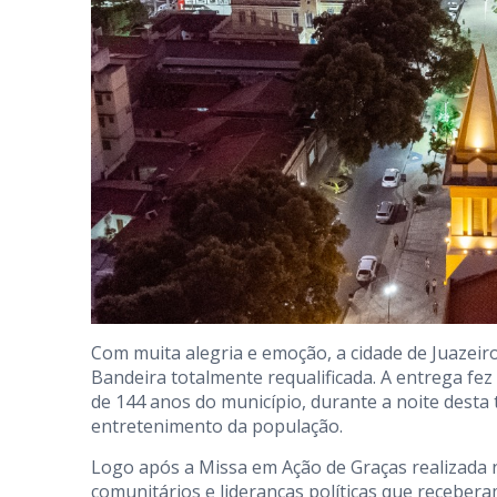
Com muita alegria e emoção, a cidade de Juazeir
Bandeira totalmente requalificada. A entrega f
de 144 anos do município, durante a noite desta 
entretenimento da população.
Logo após a Missa em Ação de Graças realizada na
comunitários e lideranças políticas que receber