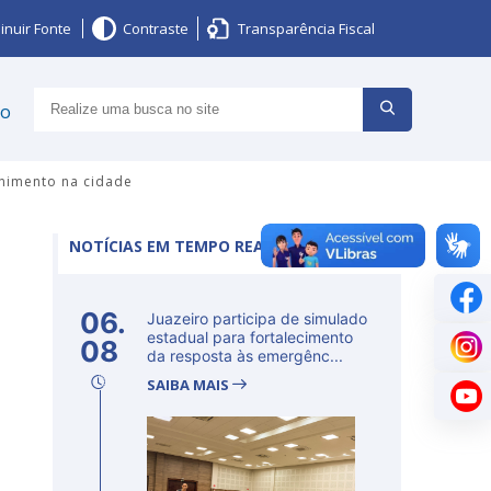
inuir Fonte
Contraste
Transparência Fiscal
ço
enimento na cidade
NOTÍCIAS EM TEMPO REAL
06.
Juazeiro participa de simulado
estadual para fortalecimento
08
da resposta às emergênc...
SAIBA MAIS