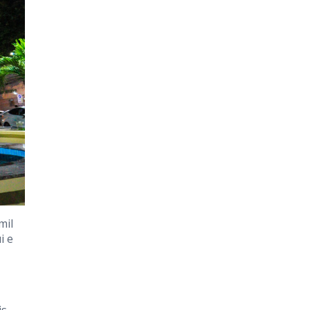
mil
i e