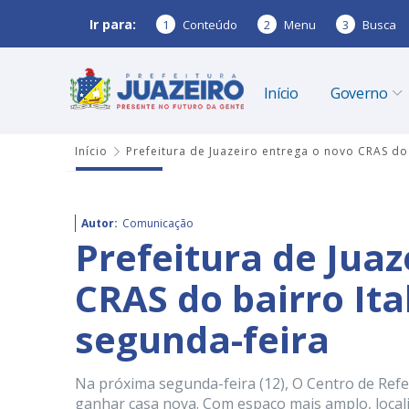
Ir para:
1
Conteúdo
2
Menu
3
Busca
Início
Governo
Início
Prefeitura de Juazeiro entrega o novo CRAS do
Autor:
Comunicação
Prefeitura de Juaz
CRAS do bairro It
segunda-feira
Na próxima segunda-feira (12), O Centro de Refer
ganhar casa nova. Com espaço mais amplo, localiz