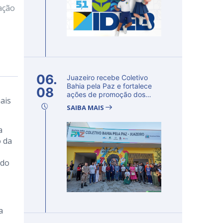
ação
06.
Juazeiro recebe Coletivo
Bahia pela Paz e fortalece
08
ações de promoção dos
ais
direito...
SAIBA MAIS
a
o da
ado
a