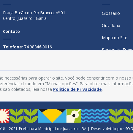
Praça Barão do Rio Branco, nº 01 -
Glossário
Centro, Juazeiro - Bahia
Ouvidoria
Contato
Mapa do Site
Telefone:
74 98846-0016
Perguntas Freq
Email:
ouvidoria@juazeiro.ba.gov.br
Manual de Nav
Horário De Funcionamento
Política de Priv
o necessárias para operar o site. Você pode consentir com o nosso
Segunda a sexta-feira, das 08h às
preferências clicando em “Minhas opções”. Para obter mais informaçõ
Acesso Interno
14h
s são coletados, leia nossa
Política de Privacidade
.
18 - 2021 Prefeitura Municipal de Juazeiro - BA | Desenvolvido por
SO