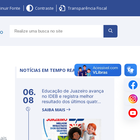
inuir Fonte
Contraste
Transparência Fiscal
ço
NOTÍCIAS EM TEMPO REAL
06.
Educação de Juazeiro avança
no IDEB e registra melhor
08
resultado dos últimos quatr...
SAIBA MAIS
ais