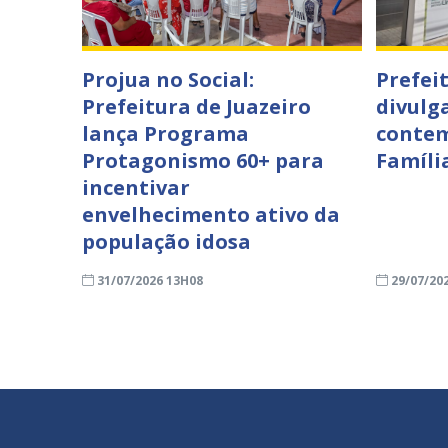
Projua no Social:
Prefei
Prefeitura de Juazeiro
divulga
lança Programa
contem
Protagonismo 60+ para
Famíli
incentivar
envelhecimento ativo da
população idosa
31/07/2026 13H08
29/07/20