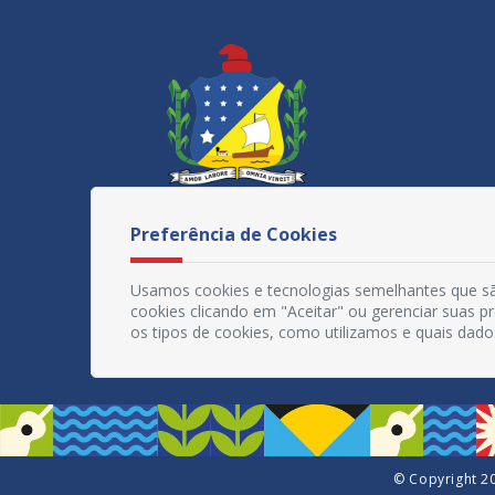
Preferência de Cookies
Usamos cookies e tecnologias semelhantes que sã
cookies clicando em "Aceitar" ou gerenciar suas 
os tipos de cookies, como utilizamos e quais dado
© Copyright 20