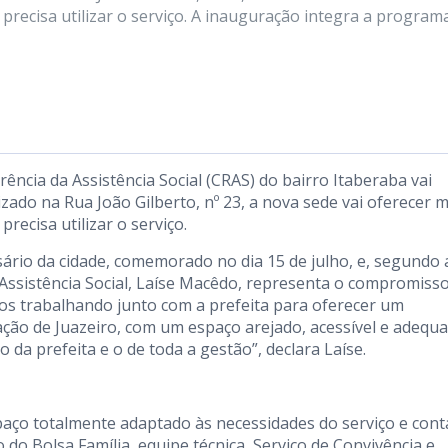
precisa utilizar o serviço. A inauguração integra a program
ência da Assistência Social (CRAS) do bairro Itaberaba vai
ado na Rua João Gilberto, nº 23, a nova sede vai oferecer m
recisa utilizar o serviço.
ário da cidade, comemorado no dia 15 de julho, e, segundo 
Assistência Social, Laíse Macêdo, representa o compromiss
s trabalhando junto com a prefeita para oferecer um
ão de Juazeiro, com um espaço arejado, acessível e adequ
 da prefeita e o de toda a gestão”, declara Laíse.
aço totalmente adaptado às necessidades do serviço e cont
do Bolsa Família, equipe técnica, Serviço de Convivência e