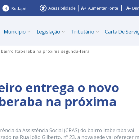
Acessibilidade
Aumentar Fonte
Dim
4
Rodapé
Município
Legislação
Tributário
Carta De Servi
 bairro Itaberaba na próxima segunda-feira
eiro entrega o novo
aberaba na próxima
ência da Assistência Social (CRAS) do bairro Itaberaba vai
ado na Rua João Gilberto, nº 23, a nova sede vai oferecer m