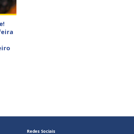
e!
feira
eiro
Redes Sociais