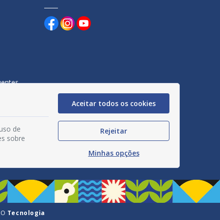
uentes
egação
Aceitar todos os cookies
acidade
 uso de
Rejeitar
es sobre
Minhas opções
GO
Tecnologia