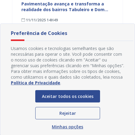
na Dias
Pavimentação avança e transforma a
Gestor
a
realidade dos bairros Tabuleiro e Dom
técnic
a,
José Rodrigues em Juazeiro
para a
11/11/2025 14H49
08/11
Preferência de Cookies
Usamos cookies e tecnologias semelhantes que são
necessárias para operar o site. Você pode consentir com
o nosso uso de cookies clicando em "Aceitar" ou
gerenciar suas preferências clicando em “Minhas opções”.
Para obter mais informações sobre os tipos de cookies,
como utilizamos e quais dados são coletados, leia nossa
Política de Privacidade
.
Aceitar todos os cookies
Rejeitar
Redes Sociais
Minhas opções