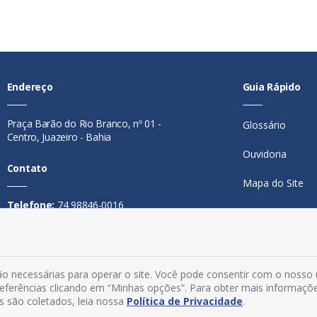
Endereço
Guia Rápido
Praça Barão do Rio Branco, nº 01 -
Glossário
Centro, Juazeiro - Bahia
Ouvidoria
Contato
Mapa do Site
Telefone:
74 98846-0016
Perguntas Freq
Email:
ouvidoria@juazeiro.ba.gov.br
Manual de Nav
Horário De Funcionamento
Política de Priv
o necessárias para operar o site. Você pode consentir com o nosso
Segunda a sexta-feira, das 08h às
preferências clicando em “Minhas opções”. Para obter mais informaçõ
Acesso Interno
14h
s são coletados, leia nossa
Política de Privacidade
.