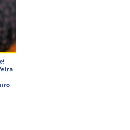
e!
feira
eiro