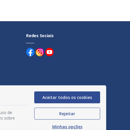
Redes Sociais
uentes
Aceitar todos os cookies
egação
acidade
 uso de
Rejeitar
es sobre
Minhas opções