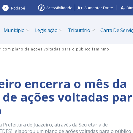
Acessibilidade
Aumentar Fonte
Dim
4
Rodapé
Município
Legislação
Tributário
Carta De Servi
er com plano de ações voltadas para o público feminino
zeiro encerra o mês da
de ações voltadas pa
o
Prefeitura de Juazeiro, através da Secretaria de
EDES), elaborou um plano de ações voltadas para o público