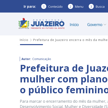
Ir para:
1
Conteúdo
2
Menu
3
Busca
Início
Governo
Início
Prefeitura de Juazeiro encerra o mês da mulh
Autor:
Comunicação
Prefeitura de Jua
mulher com plano 
o público feminin
Para marcar o encerramento do mês da mulher, a 
Desenvolvimento Social, Mulher e Diversidade (S