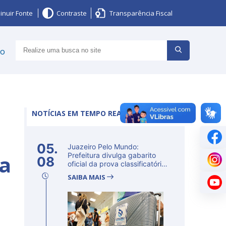
inuir Fonte
Contraste
Transparência Fiscal
ço
NOTÍCIAS EM TEMPO REAL
05.
Juazeiro Pelo Mundo:
ra
Prefeitura divulga gabarito
08
oficial da prova classificatória
ne...
SAIBA MAIS