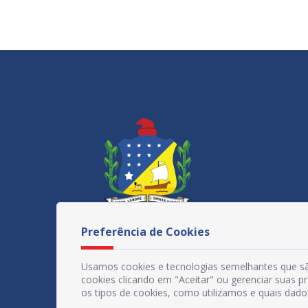
Preferência de Cookies
Usamos cookies e tecnologias semelhantes que sã
cookies clicando em "Aceitar" ou gerenciar suas 
os tipos de cookies, como utilizamos e quais dado