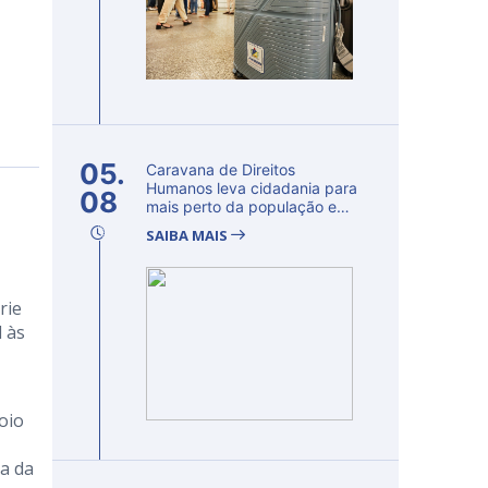
05.
Caravana de Direitos
Humanos leva cidadania para
08
mais perto da população e
fortalec...
SAIBA MAIS
rie
 às
oio
a da