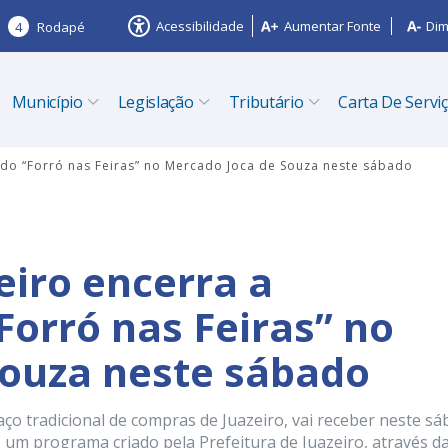
Acessibilidade
Aumentar Fonte
Dim
4
Rodapé
Município
Legislação
Tributário
Carta De Servi
 do “Forró nas Feiras” no Mercado Joca de Souza neste sábado
eiro encerra a
orró nas Feiras” no
Souza neste sábado
ço tradicional de compras de Juazeiro, vai receber neste s
, um programa criado pela Prefeitura de Juazeiro, através d