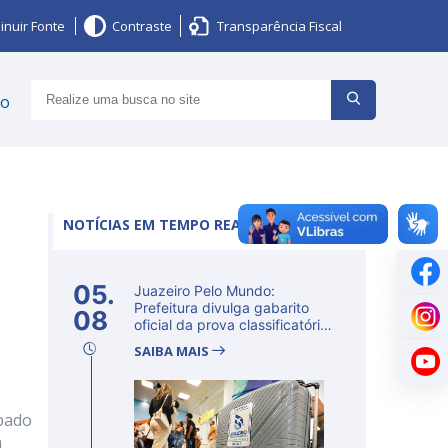
inuir Fonte
Contraste
Transparência Fiscal
ço
NOTÍCIAS EM TEMPO REAL
05.
Juazeiro Pelo Mundo:
Prefeitura divulga gabarito
08
oficial da prova classificatória
ne...
SAIBA MAIS
ábado
a