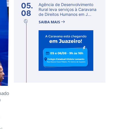
05.
Agência de Desenvolvimento
Rural leva serviços à Caravana
08
de Direitos Humanos em J...
SAIBA MAIS
ábado
a
a