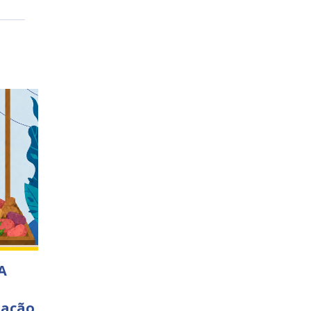
A
 ação