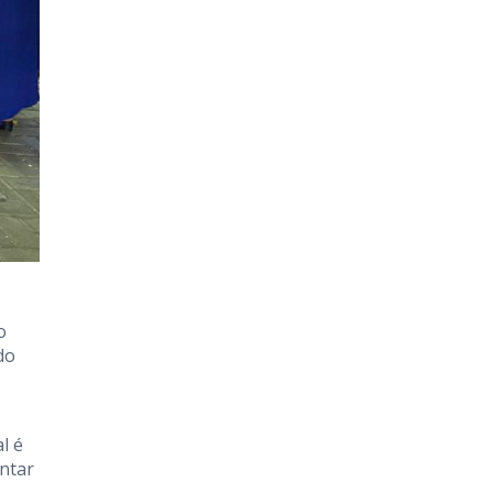
o
do
l é
ntar