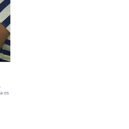
s
a os