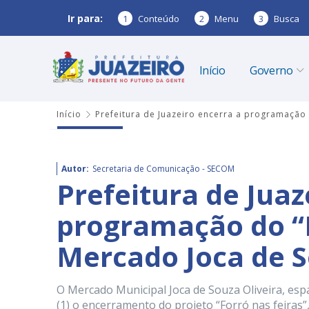
Ir para:
1
Conteúdo
2
Menu
3
Busca
Início
Governo
Início
Prefeitura de Juazeiro encerra a programação
Autor:
Secretaria de Comunicação - SECOM
Prefeitura de Juaz
programação do “F
Mercado Joca de 
O Mercado Municipal Joca de Souza Oliveira, espa
(1) o encerramento do projeto “Forró nas feiras”