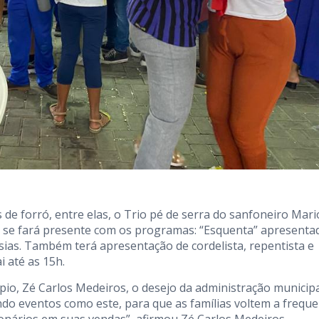
de forró, entre elas, o Trio pé de serra do sanfoneiro Mari
ez se fará presente com os programas: “Esquenta” apresenta
sias. Também terá apresentação de cordelista, repentista e
i até as 15h.
pio, Zé Carlos Medeiros, o desejo da administração municipa
o eventos como este, para que as famílias voltem a freque
nários em suas vendas”, afirmou Zé Carlos Medeiros.