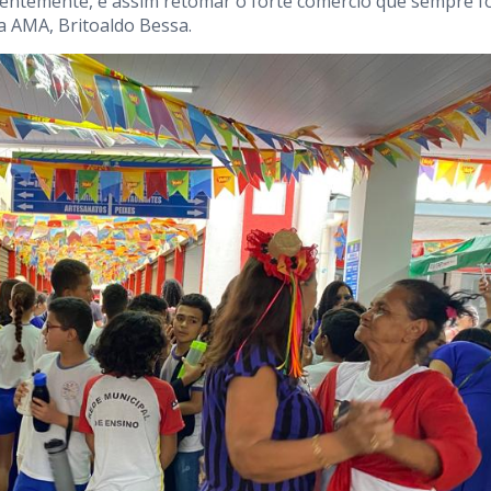
centemente, e assim retomar o forte comércio que sempre f
da AMA, Britoaldo Bessa.