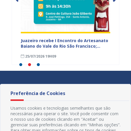
 Vale
Juazeiro recebe I Encontro do Artesanato
Prefeit
r e
Baiano do Vale do Rio São Francisco;
prelim
inscrições estão abertas
prazo 
25/07/2026 19H09
23/07
Preferência de Cookies
Usamos cookies e tecnologias semelhantes que são
necessárias para operar o site. Você pode consentir com
o nosso uso de cookies clicando em "Aceitar" ou
gerenciar suas preferências clicando em “Minhas opções”.
Para obter mais informações sobre os tipos de cookies,