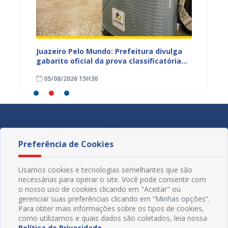
EB e
Juazeiro Pelo Mundo: Prefeitura divulga
Juazeir
mos
gabarito oficial da prova classificatória
do inte
nesta quarta (05)
neste 
05/08/2026 15H30
03/08
divulg
Preferência de Cookies
Usamos cookies e tecnologias semelhantes que são
necessárias para operar o site. Você pode consentir com
o nosso uso de cookies clicando em "Aceitar" ou
gerenciar suas preferências clicando em “Minhas opções”.
Para obter mais informações sobre os tipos de cookies,
como utilizamos e quais dados são coletados, leia nossa
Política de Privacidade
.