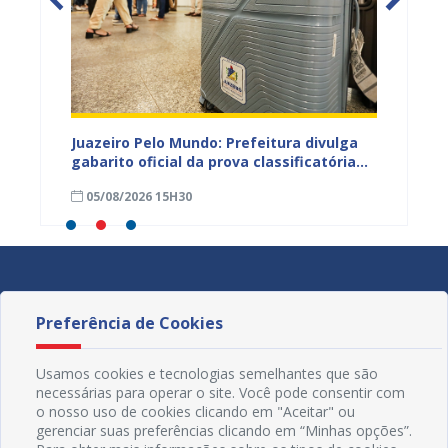
EB e
Juazeiro Pelo Mundo: Prefeitura divulga
Juazeir
mos
gabarito oficial da prova classificatória
do inte
nesta quarta (05)
neste 
05/08/2026 15H30
03/08
divulg
Preferência de Cookies
Usamos cookies e tecnologias semelhantes que são
necessárias para operar o site. Você pode consentir com
o nosso uso de cookies clicando em "Aceitar" ou
gerenciar suas preferências clicando em “Minhas opções”.