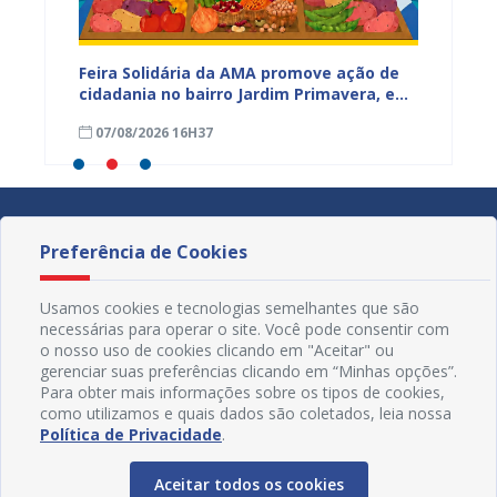
ia da
Feira Solidária da AMA promove ação de
“Não E
cidadania no bairro Jardim Primavera, em
Juazei
ssa,
Juazeiro
consci
07/08/2026 16H37
07/08
violên
Preferência de Cookies
Usamos cookies e tecnologias semelhantes que são
necessárias para operar o site. Você pode consentir com
o nosso uso de cookies clicando em "Aceitar" ou
gerenciar suas preferências clicando em “Minhas opções”.
Para obter mais informações sobre os tipos de cookies,
como utilizamos e quais dados são coletados, leia nossa
Política de Privacidade
.
Aceitar todos os cookies