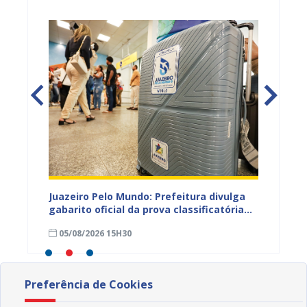
EB e
Juazeiro Pelo Mundo: Prefeitura divulga
Juazeir
mos
gabarito oficial da prova classificatória
do inte
nesta quarta (05)
neste 
05/08/2026 15H30
03/08
divulg
Preferência de Cookies