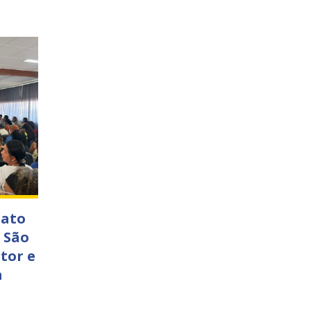
nato
 São
tor e
a