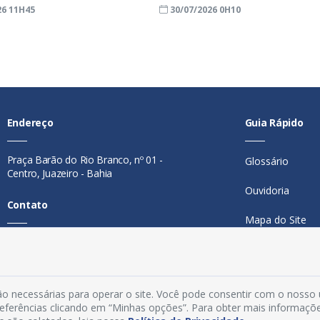
26 11H45
30/07/2026 0H10
Endereço
Guia Rápido
Praça Barão do Rio Branco, nº 01 -
Glossário
Centro, Juazeiro - Bahia
Ouvidoria
Contato
Mapa do Site
Telefone:
74 98846-0016
Perguntas Freq
Email:
ouvidoria@juazeiro.ba.gov.br
Manual de Nav
Horário De Funcionamento
o necessárias para operar o site. Você pode consentir com o nosso
Política de Priv
preferências clicando em “Minhas opções”. Para obter mais informaçõ