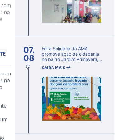
, com
ar no
a
07.
Feira Solidária da AMA
LTE
promove ação de cidadania
08
no bairro Jardim Primavera,
em Ju...
SAIBA MAIS
, com
ar no
a
nte,
s
a um
ão