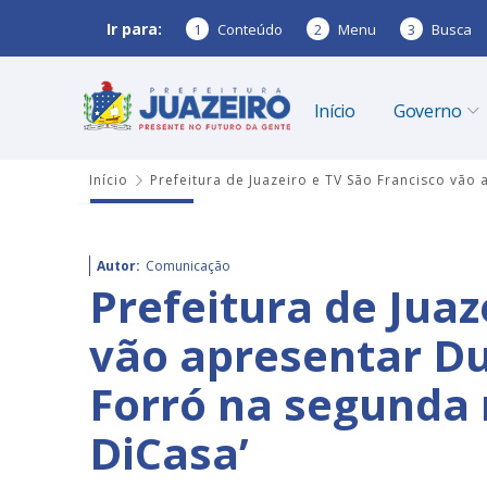
Ir para:
1
Conteúdo
2
Menu
3
Busca
Início
Governo
Início
Prefeitura de Juazeiro e TV São Francisco vão
Autor:
Comunicação
Prefeitura de Juaz
vão apresentar Du
Forró na segunda 
DiCasa’