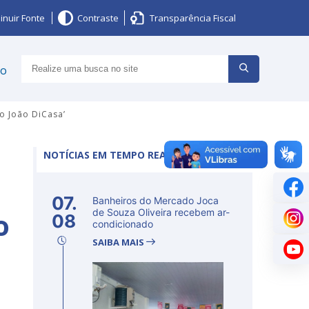
inuir Fonte
Contraste
Transparência Fiscal
ço
o João DiCasa’
NOTÍCIAS EM TEMPO REAL
o
07.
Banheiros do Mercado Joca
o
de Souza Oliveira recebem ar-
08
condicionado
SAIBA MAIS