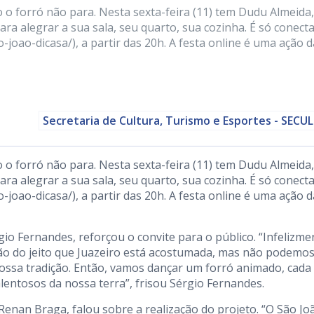
o o forró não para. Nesta sexta-feira (11) tem Dudu Almeida
ara alegrar a sua sala, seu quarto, sua cozinha. É só conect
oao-dicasa/), a partir das 20h. A festa online é uma ação d
Secretaria de Cultura, Turismo e Esportes - SECU
o o forró não para. Nesta sexta-feira (11) tem Dudu Almeida
ara alegrar a sua sala, seu quarto, sua cozinha. É só conect
-joao-dicasa/
), a partir das 20h. A festa online é uma ação d
gio Fernandes, reforçou o convite para o público. “Infelizme
ão do jeito que Juazeiro está acostumada, mas não podemo
nossa tradição. Então, vamos dançar um forró animado, cad
alentosos da nossa terra”, frisou Sérgio Fernandes.
Renan Braga, falou sobre a realização do projeto. “O São Jo