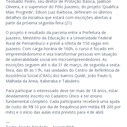
Teobaldo Pedro, seu diretor de Proteção Básica, Jadilson
Oliveira, e o supervisor do Pólo Juazeiro, do projeto ‘Qualifica
Mais Progredir’, Edson Luiz Barbosa, definiram os últimos
detalhes da iniciativa que estará com inscrições abertas a
partir da próxima segunda-feira (21).
O projeto é resultado da parceria entre a Prefeitura de
Juazeiro, Ministério da Educação e a Universidade Federal
Rural de Pernambuco e prevê a oferta de 150 vagas em
Juazeiro. Com carga-horária de 160h, o curso é focado em
empreendedorismo e visa transformar pessoas em situação
de vulnerabilidade social em microempreendedores. As
inscrições seguem até o dia 31 de março, de segunda a sexta-
feira, das 8h às 17h, nas unidades do Centro de Referência de
Assistência Social (CRAS) dos bairros Quidé, João Paulo II,
Malhada da Areia, Itaberaba e Tabuleiro.
Para participar o interessado deve ter mais de 18 anos, estar
devidamente inscrito no Cadastro Único e ter ensino
fundamental completo. Cada participante receberá uma ajuda
de custo de R$ 10 por dia de frequência (em média R$ 200 por
mês) e o início das aulas está previsto para 4 de abril.
—