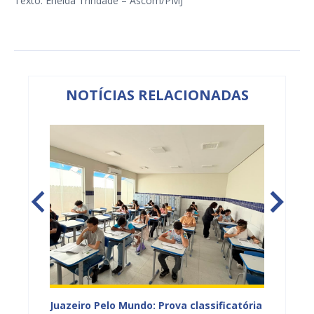
Texto: Eneida Trindade – Ascom/PMJ
NOTÍCIAS RELACIONADAS
vulga
Juazeiro Pelo Mundo: Prova classificatória
Projua 