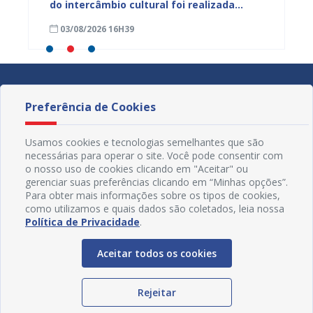
tória
do intercâmbio cultural foi realizada
lança 
neste domingo (02); gabarito será
incent
03/08/2026 16H39
31/07
divulgado nesta terça (04)
popula
Preferência de Cookies
Usamos cookies e tecnologias semelhantes que são
necessárias para operar o site. Você pode consentir com
o nosso uso de cookies clicando em "Aceitar" ou
gerenciar suas preferências clicando em “Minhas opções”.
Para obter mais informações sobre os tipos de cookies,
como utilizamos e quais dados são coletados, leia nossa
Política de Privacidade
.
Aceitar todos os cookies
Redes Sociais
Rejeitar