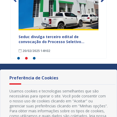
scola
Seduc divulga terceiro edital de
Já est
 ex-
convocação do Processo Seletivo
salári
Simplificado
munici
20/02/2025 14H02
20/02
Preferência de Cookies
Usamos cookies e tecnologias semelhantes que são
necessárias para operar o site. Você pode consentir com
o nosso uso de cookies clicando em "Aceitar" ou
gerenciar suas preferências clicando em “Minhas opções”.
Para obter mais informações sobre os tipos de cookies,
como utilizamos e quais dados são coletados, leia nossa