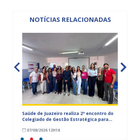
NOTÍCIAS RELACIONADAS
Saúde de Juazeiro realiza 2ª encontro do
Saúde 
nças
Colegiado de Gestão Estratégica para
com aç
fortalecer planejamento e
voltad
07/08/2026 12H18
07/08
monitoramento do SUS