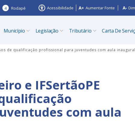
Acessibilidade
Aumentar Fonte
Dim
4
Rodapé
Município
Legislação
Tributário
Carta De Servi
rsos de qualificação profissional para juventudes com aula inaugura
eiro e IFSertãoPE
qualificação
 juventudes com aula