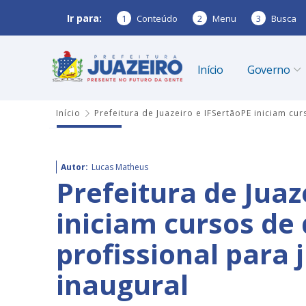
Ir para:
1
Conteúdo
2
Menu
3
Busca
Início
Governo
Início
Prefeitura de Juazeiro e IFSertãoPE iniciam cu
Autor:
Lucas Matheus
Prefeitura de Juaz
iniciam cursos de 
profissional para
inaugural