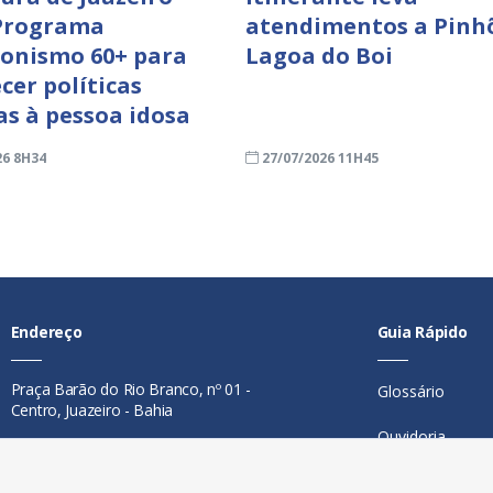
Programa
atendimentos a Pinh
onismo 60+ para
Lagoa do Boi
cer políticas
as à pessoa idosa
26 8H34
27/07/2026 11H45
Endereço
Guia Rápido
Praça Barão do Rio Branco, nº 01 -
Glossário
Centro, Juazeiro - Bahia
Ouvidoria
Contato
Mapa do Site