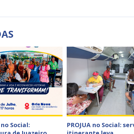
DAS
no Social:
PROJUA no Social: ser
tura de Juazeiro
itinerante leva