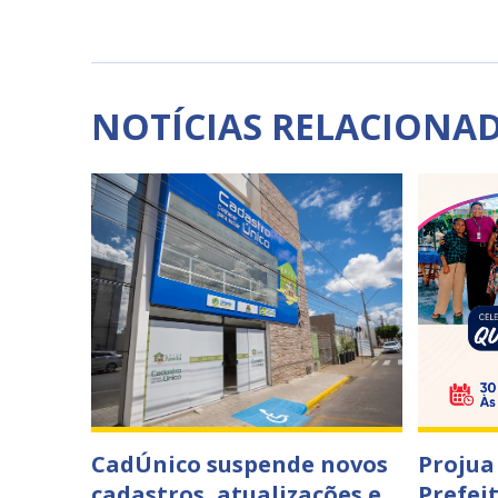
NOTÍCIAS RELACIONA
CadÚnico suspende novos
Projua 
cadastros, atualizações e
Prefei