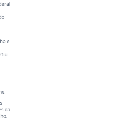
deral
do
lho e
rtiu
ne.
os
és da
lho.