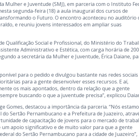
 da Mulher e Juventude (SMJ), em parceria com o Instituto Fe
esta segunda-feira (18) a aula inaugural dos cursos de
Transformando o Futuro. O encontro aconteceu no auditório 
raldo, e reuniu jovens interessados em ampliar suas
e Qualificação Social e Profissional, do Ministério do Traba
sistente Administrativo e Estética, com carga horária de 200
egundo a secretária da Mulher e Juventude, Érica Daiane, pa
ponível para o pedido e divulgou bastante nas redes sociais
ritárias para a gente desenvolver esses recursos. E aí,
amente os mais apontados, dentro da relação que a gente
sempre buscando o que a juventude precisa”, explicou Daia
ge Gomes, destacou a importância da parceria. “Nós estam
ral do Sertão Pernambucano e a Prefeitura de Juazeiro, atrav
tunidade de capacitação de jovens para o mercado de traba
um apoio significativo e de muito valor para que a gente
Federal do Sertão Pernambucano para a cidade de Juazeiro”,