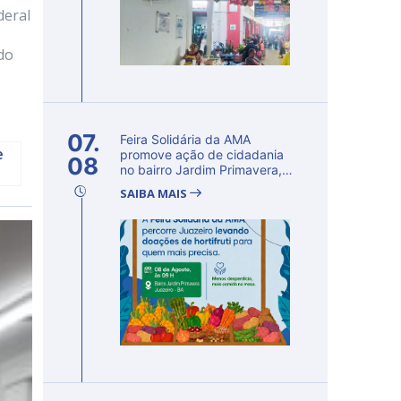
deral
do
07.
Feira Solidária da AMA
e
promove ação de cidadania
08
no bairro Jardim Primavera,
em Ju...
SAIBA MAIS