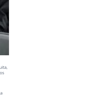
uita,
tos
ta
.