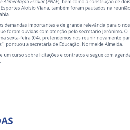
e Alimentação Escolar
(
PNAE
), bem como a construção de doi
 Esportes Aloísio Viana, também foram pautados na reuniã
ahia.
os demandas importantes e de grande relevância para o no
que foram ouvidas com atenção pelo secretário Jerônimo. O
ima sexta-feira (04), pretendemos nos reunir novamente pa
s”, pontuou a secretária de Educação, Normeide Almeida.
e um curso sobre licitações e contratos e segue com agend
.
DAS