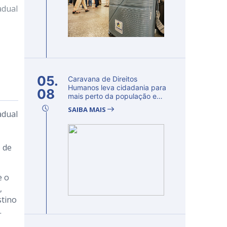
adual
05.
Caravana de Direitos
Humanos leva cidadania para
08
mais perto da população e
fortalec...
SAIBA MAIS
adual
 de
e o
,
stino
.