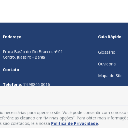
Endereço
Guia Rápido
Praça Barão do Rio Branco, nº 01 -
Glossário
Centro, Juazeiro - Bahia
Ouvidoria
Contato
Mapa do Site
Telefone:
74 98846-0016
Perguntas Freq
Email:
ouvidoria@juazeiro.ba.gov.br
Manual de Nav
Horário De Funcionamento
Política de Priv
o necessárias para operar o site. Você pode consentir com o nosso
Segunda a sexta-feira, das 08h às
preferências clicando em “Minhas opções”. Para obter mais informaçõ
Acesso Interno
14h
s são coletados, leia nossa
Política de Privacidade
.