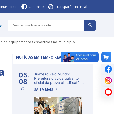
inuir Fonte
Contraste
Transparência Fiscal
ço
ção de equipamentos esportivos no município
NOTÍCIAS EM TEMPO REAL
a
05.
Juazeiro Pelo Mundo:
Prefeitura divulga gabarito
08
oficial da prova classificatória
ne...
SAIBA MAIS