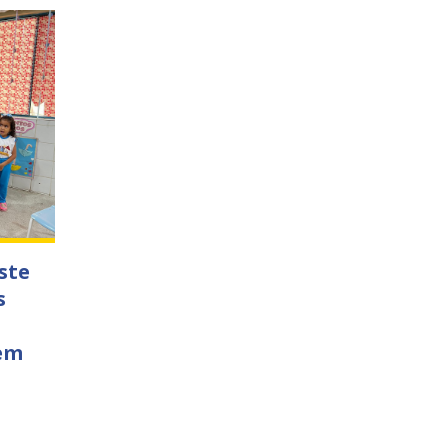
ste
s
 em