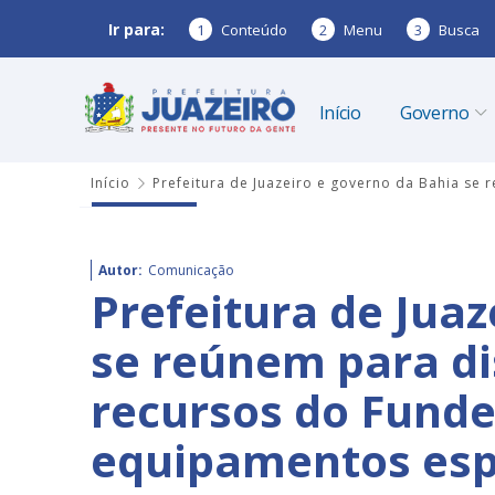
Ir para:
1
Conteúdo
2
Menu
3
Busca
Início
Governo
Início
Prefeitura de Juazeiro e governo da Bahia se
Autor:
Comunicação
Prefeitura de Juaz
se reúnem para di
recursos do Funde
equipamentos esp