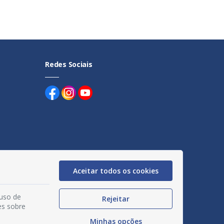
Redes Sociais
uentes
Aceitar todos os cookies
egação
acidade
 uso de
Rejeitar
es sobre
Minhas opções