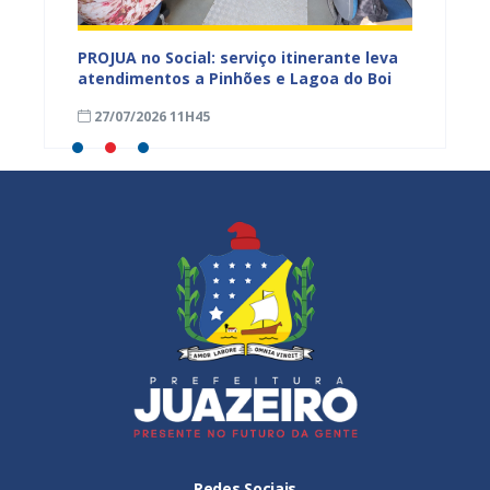
ial: serviço itinerante leva
Associações da sociedade civi
 a Pinhões e Lagoa do Boi
para compor o Conselho Munic
Desenvolvimento Sustentável
1H45
24/07/2026 12H08
Redes Sociais