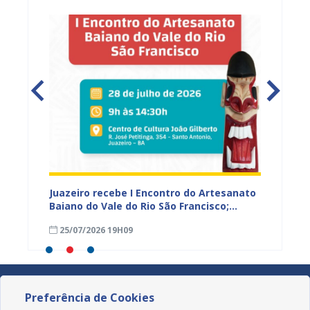
 Vale
Juazeiro recebe I Encontro do Artesanato
Prefeit
r e
Baiano do Vale do Rio São Francisco;
prelim
inscrições estão abertas
prazo 
25/07/2026 19H09
23/07
Preferência de Cookies