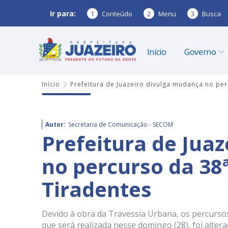
Ir para:
1
Conteúdo
2
Menu
3
Busca
Início
Governo
Início
Prefeitura de Juazeiro divulga mudança no pe
Autor:
Secretaria de Comunicação - SECOM
Prefeitura de Jua
no percurso da 3
Tiradentes
Devido à obra da Travessia Urbana, os percurso
que será realizada nesse domingo (28), foi alter