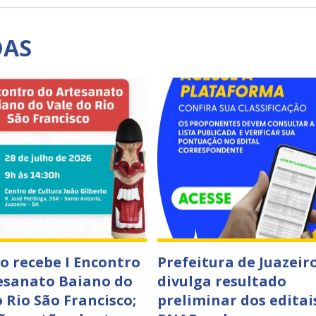
DAS
ro recebe I Encontro
Prefeitura de Juazeir
esanato Baiano do
divulga resultado
 Rio São Francisco;
preliminar dos editai