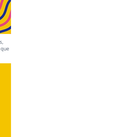
s,
 que