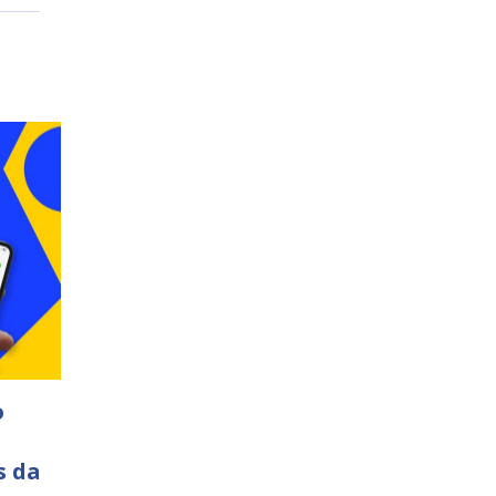
o
s da