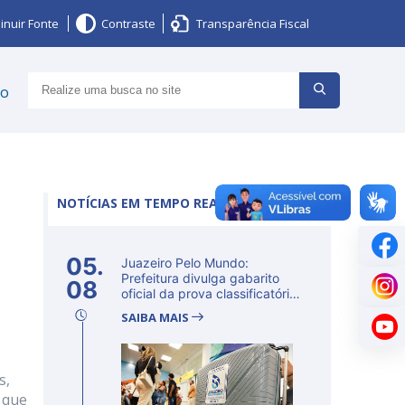
inuir Fonte
Contraste
Transparência Fiscal
ço
NOTÍCIAS EM TEMPO REAL
05.
Juazeiro Pelo Mundo:
Prefeitura divulga gabarito
08
oficial da prova classificatória
ne...
SAIBA MAIS
s,
 que