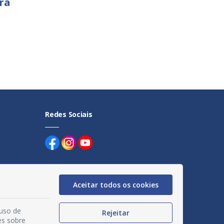
ra
Redes Sociais
Aceitar todos os cookies
uentes
 uso de
Rejeitar
es sobre
egação