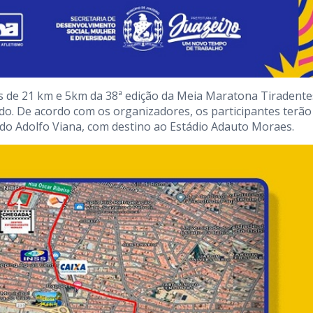
s de 21 km e 5km da 38ª edição da Meia Maratona Tiradente
ado. De acordo com os organizadores, os participantes terão
tido Adolfo Viana, com destino ao Estádio Adauto Moraes.