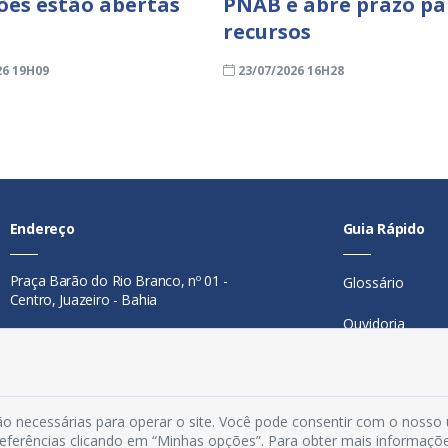
ções estão abertas
PNAB e abre prazo pa
recursos
26 19H09
23/07/2026 16H28
Endereço
Guia Rápido
Praça Barão do Rio Branco, nº 01 -
Glossário
Centro, Juazeiro - Bahia
Ouvidoria
Contato
Mapa do Site
Telefone:
74 98846-0016
Perguntas Freq
Email:
ouvidoria@juazeiro.ba.gov.br
o necessárias para operar o site. Você pode consentir com o nosso
preferências clicando em “Minhas opções”. Para obter mais informaçõ
Manual de Nav