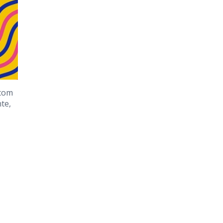
 com
nte,