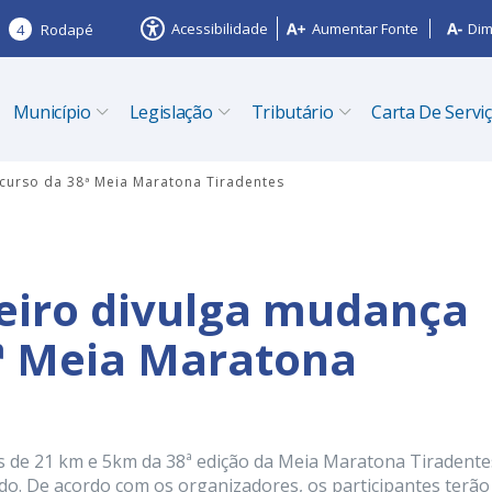
Acessibilidade
Aumentar Fonte
Dim
4
Rodapé
Município
Legislação
Tributário
Carta De Servi
rcurso da 38ª Meia Maratona Tiradentes
zeiro divulga mudança
8ª Meia Maratona
s de 21 km e 5km da 38ª edição da Meia Maratona Tiradente
ado. De acordo com os organizadores, os participantes terão