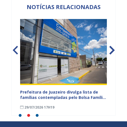
NOTÍCIAS RELACIONADAS
eiro
Prefeitura de Juazeiro divulga lista de
Campan
 para
famílias contempladas pelo Bolsa Família
sexta-f
a
em agosto
Civil d
29/07/2026 17H19
16/04