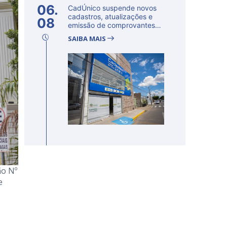
06.
CadÚnico suspende novos
cadastros, atualizações e
08
emissão de comprovantes
nesta s...
SAIBA MAIS
ão Nº
e