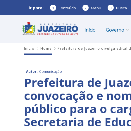
Ir para:
1
Conteúdo
2
Menu
3
Busca
Início
Governo
Início
Home
Prefeitura de Juazeiro divulga edita
Autor:
Comunicação
Prefeitura de Juaz
convocação e nom
público para o car
Secretaria de Edu