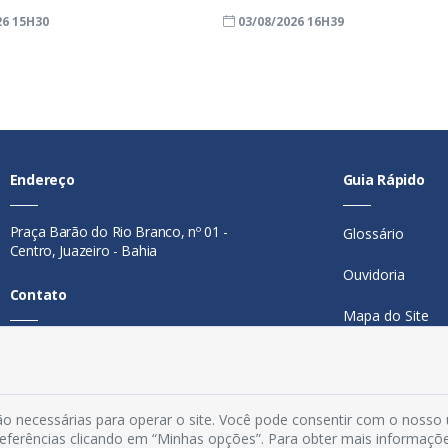
26 15H30
03/08/2026 16H39
Endereço
Guia Rápido
Praça Barão do Rio Branco, nº 01 -
Glossário
Centro, Juazeiro - Bahia
Ouvidoria
Contato
Mapa do Site
Telefone:
74 98846-0016
Perguntas Freq
Email:
ouvidoria@juazeiro.ba.gov.br
Manual de Nav
Horário De Funcionamento
o necessárias para operar o site. Você pode consentir com o nosso
preferências clicando em “Minhas opções”. Para obter mais informaçõ
Política de Priv