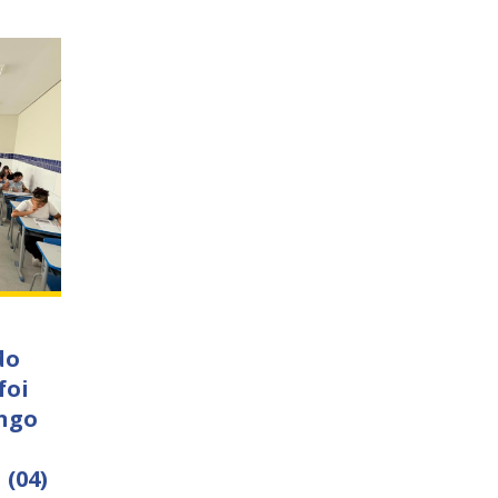
do
foi
ngo
 (04)