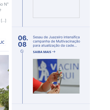
ão Nº
e
 […]
06.
Sesau de Juazeiro intensifica
campanha de Multivacinação
DUC
08
para atualização da cade...
SAIBA MAIS