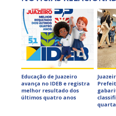
Educação de Juazeiro
Juazei
avança no IDEB e registra
Prefei
melhor resultado dos
gabari
últimos quatro anos
classif
quarta