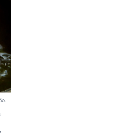
ão.
e
o