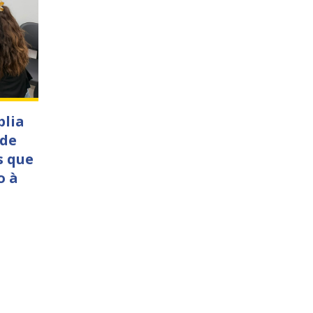
plia
 de
s que
o à