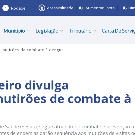
Acessibilidade
Aumentar Fonte
Dim
4
Rodapé
Município
Legislação
Tributário
Carta De Servi
os mutirões de combate à dengue
eiro divulga
utirões de combate à
a de Saúde (Sesau), segue atuando no combate e prevenção à
tes de endemias darão sequência aos mutirões de visitas p