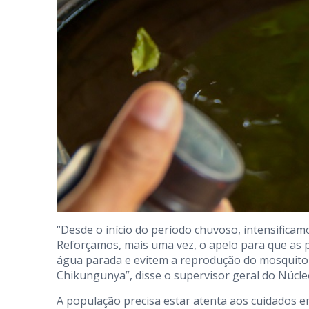
“Desde o início do período chuvoso, intensifica
Reforçamos, mais uma vez, o apelo para que as 
água parada e evitem a reprodução do mosquito 
Chikungunya”, disse o supervisor geral do Núcle
A população precisa estar atenta aos cuidados 