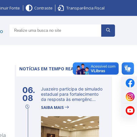
inuir Fonte
Contraste
Transparência Fiscal
ço
NOTÍCIAS EM TEMPO REAL
06.
Juazeiro participa de simulado
estadual para fortalecimento
08
da resposta às emergênc...
SAIBA MAIS
ela