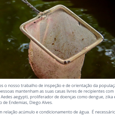
mos o nosso trabalho de inspeção e de orientação da populaç
pessoas mantenham as suas casas livres de recipientes com
Aedes aegypti, proliferador de doenças como dengue, zika 
o de Endemias, Diego Alves.
em relação acúmulo e condicionamento de água. É necessári