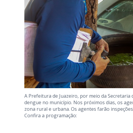
A Prefeitura de Juazeiro, por meio da Secretari
dengue no município. Nos próximos dias, os agen
zona rural e urbana. Os agentes farão inspeções 
Confira a programação: