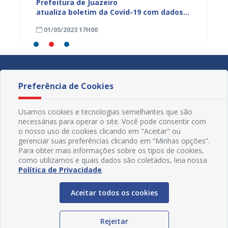
dos da
Prefeitura de Juazeiro
Prefeit
ia
atualiza boletim da Covid-19 com dados
Covid-
 das
semanais de 23 a 29 de abril
de abri
01/05/2023 17H00
24/04
Preferência de Cookies
Usamos cookies e tecnologias semelhantes que são
necessárias para operar o site. Você pode consentir com
o nosso uso de cookies clicando em "Aceitar" ou
gerenciar suas preferências clicando em “Minhas opções”.
Para obter mais informações sobre os tipos de cookies,
como utilizamos e quais dados são coletados, leia nossa
Política de Privacidade
.
Aceitar todos os cookies
Redes Sociais
Rejeitar