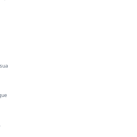
 sua
que
,