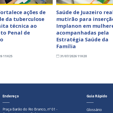
fortalece ações de
Saúde de Juazeiro rea
le da tuberculose
mutirão para inserçã
sita técnica ao
Implanon em mulher
to Penal de
acompanhadas pela
ro
Estratégia Saúde da
Família
26 11H25
31/07/2026 11H20
Endereço
Guia Rápido
Praça Barão do Rio Branco, nº 01 -
Glossário