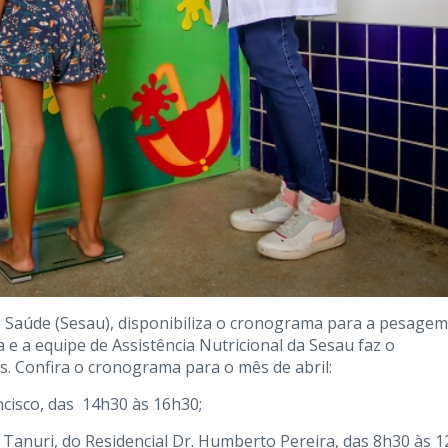
de Saúde (Sesau), disponibiliza o cronograma para a pesage
e a equipe de Assistência Nutricional da Sesau faz o
s. Confira o cronograma para o mês de abril:
ncisco, das 14h30 às 16h30;
 Tanuri, do Residencial Dr. Humberto Pereira, das 8h30 às 1