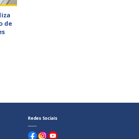
liza
o de
es
Redes Sociais