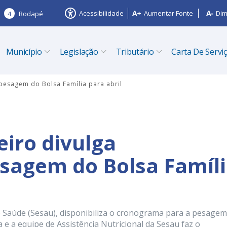
Acessibilidade
Aumentar Fonte
Dim
4
Rodapé
Município
Legislação
Tributário
Carta De Servi
pesagem do Bolsa Família para abril
eiro divulga
sagem do Bolsa Famíl
de Saúde (Sesau), disponibiliza o cronograma para a pesage
e a equipe de Assistência Nutricional da Sesau faz o