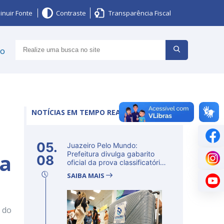
inuir Fonte
Contraste
Transparência Fiscal
ço
NOTÍCIAS EM TEMPO REAL
05.
Juazeiro Pelo Mundo:
ia
Prefeitura divulga gabarito
08
oficial da prova classificatória
ne...
SAIBA MAIS
m do