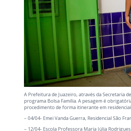
A Prefeitura de Juazeiro, através da Secretaria 
programa Bolsa Família. A pesagem é obrigatória 
procedimento de forma itinerante em residenciai
– 04/04- Emei Vanda Guerra, Residencial São Fra
– 12/04- Escola Professora Maria Júlia Rodrigues