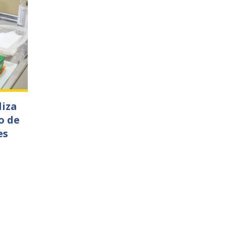
liza
o de
es