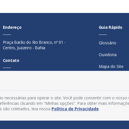
Endereço
Guia Rápido
Praça Barão do Rio Branco, nº 01 -
Glossário
Centro, Juazeiro - Bahia
Ouvidoria
Contato
Mapa do Site
Telefone:
74 98846-0016
Perguntas Freq
Email:
ouvidoria@juazeiro.ba.gov.br
Manual de Nav
Horário De Funcionamento
o necessárias para operar o site. Você pode consentir com o nosso
Política de Priv
preferências clicando em “Minhas opções”. Para obter mais informaçõ
Segunda a sexta-feira, das 08h às
s são coletados, leia nossa
Política de Privacidade
.
Acesso Interno
14h