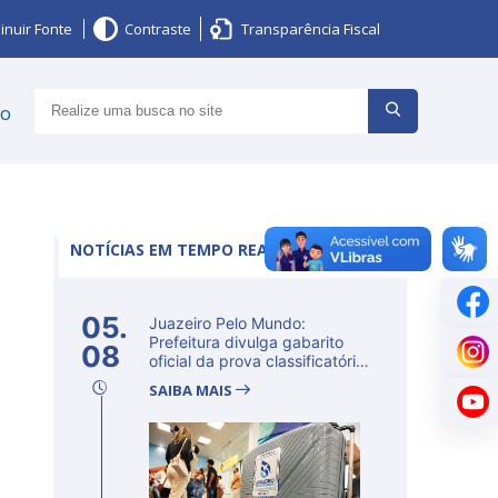
inuir Fonte
Contraste
Transparência Fiscal
ço
NOTÍCIAS EM TEMPO REAL
05.
Juazeiro Pelo Mundo:
Prefeitura divulga gabarito
08
oficial da prova classificatória
ne...
SAIBA MAIS