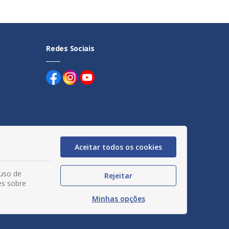
Redes Sociais
uentes
Aceitar todos os cookies
egação
 uso de
Rejeitar
acidade
es sobre
Minhas opções