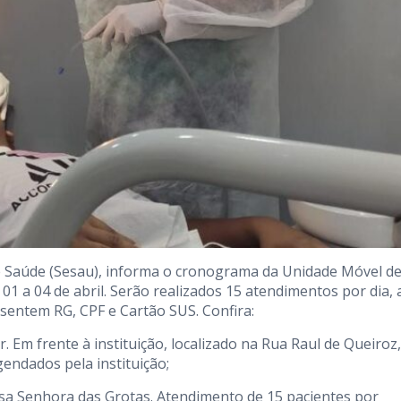
 de Saúde (Sesau), informa o cronograma da Unidade Móvel d
 a 04 de abril. Serão realizados 15 atendimentos por dia, 
esentem RG, CPF e Cartão SUS. Confira:
. Em frente à instituição, localizado na Rua Raul de Queiroz,
endados pela instituição;
ssa Senhora das Grotas. Atendimento de 15 pacientes por