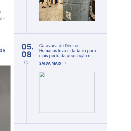
e
a
a –
05.
Caravana de Direitos
úde
Humanos leva cidadania para
08
mais perto da população e
fortalec...
SAIBA MAIS