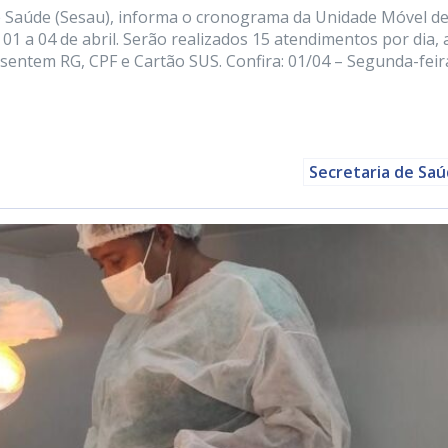
 de Saúde (Sesau), informa o cronograma da Unidade Móvel d
 a 04 de abril. Serão realizados 15 atendimentos por dia, 
esentem RG, CPF e Cartão SUS. Confira: 01/04 – Segunda-feir
Secretaria de Sa