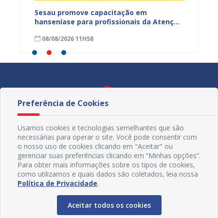
ficação
Sesau promove capacitação em
Sesau 
azeiro
hanseníase para profissionais da Atenção
progra
Primária de Juazeiro
determ
08/08/2026 11H58
07/08
Preferência de Cookies
Usamos cookies e tecnologias semelhantes que são
necessárias para operar o site. Você pode consentir com
o nosso uso de cookies clicando em "Aceitar" ou
gerenciar suas preferências clicando em “Minhas opções”.
Para obter mais informações sobre os tipos de cookies,
como utilizamos e quais dados são coletados, leia nossa
Política de Privacidade
.
Redes Sociais
Aceitar todos os cookies