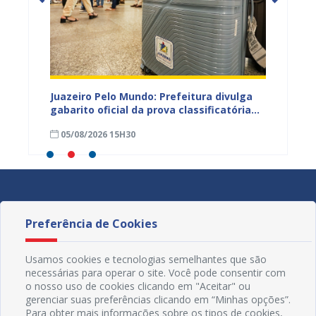
EB e
Juazeiro Pelo Mundo: Prefeitura divulga
Juazeir
mos
gabarito oficial da prova classificatória
do inte
nesta quarta (05)
neste 
05/08/2026 15H30
03/08
divulg
Preferência de Cookies
Usamos cookies e tecnologias semelhantes que são
necessárias para operar o site. Você pode consentir com
o nosso uso de cookies clicando em "Aceitar" ou
gerenciar suas preferências clicando em “Minhas opções”.
Para obter mais informações sobre os tipos de cookies,