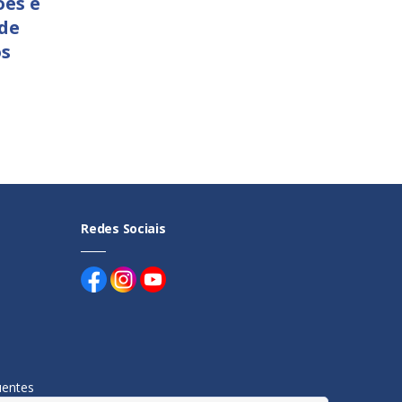
ões e
 de
os
Redes Sociais
uentes