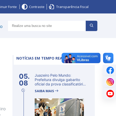
inuir Fonte
Contraste
Transparência Fiscal
ço
NOTÍCIAS EM TEMPO REAL
05.
Juazeiro Pelo Mundo:
Prefeitura divulga gabarito
08
oficial da prova classificatória
ne...
SAIBA MAIS
iro
o