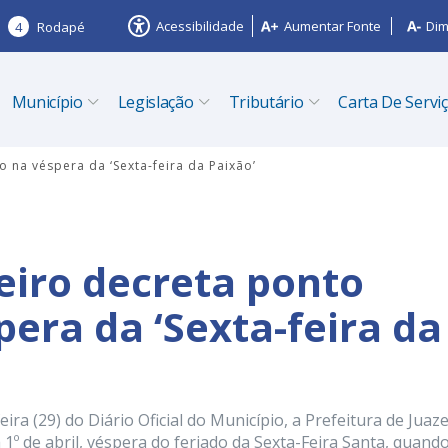
Acessibilidade
Aumentar Fonte
Dim
4
Rodapé
Município
Legislação
Tributário
Carta De Servi
o na véspera da ‘Sexta-feira da Paixão’
eiro decreta ponto
pera da ‘Sexta-feira da
ra (29) do Diário Oficial do Município, a Prefeitura de Juaze
a 1º de abril, véspera do feriado da Sexta-Feira Santa, quand