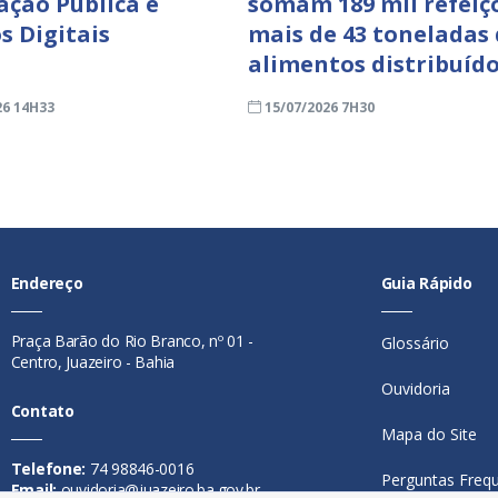
ação Pública e
somam 189 mil refeiç
s Digitais
mais de 43 toneladas
alimentos distribuíd
26 14H33
15/07/2026 7H30
Endereço
Guia Rápido
Praça Barão do Rio Branco, nº 01 -
Glossário
Centro, Juazeiro - Bahia
Ouvidoria
Contato
Mapa do Site
Telefone:
74 98846-0016
Perguntas Freq
Email:
ouvidoria@juazeiro.ba.gov.br