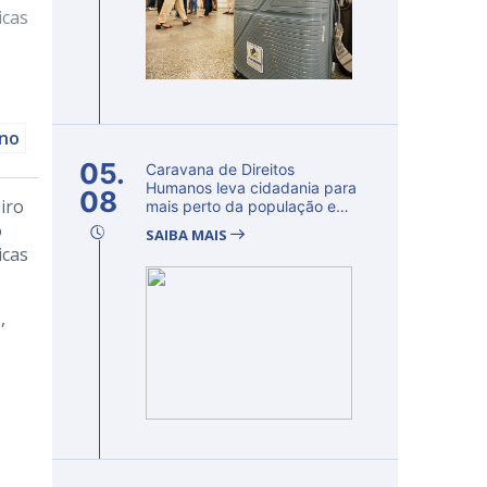
icas
rno
05.
Caravana de Direitos
Humanos leva cidadania para
08
iro
mais perto da população e
fortalec...
o
SAIBA MAIS
icas
,
.