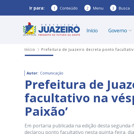
Ir para:
1
Conteúdo
2
Menu
3
Busca
Início
Governo
Início
Prefeitura de Juazeiro decreta ponto facultativ
Autor:
Comunicação
Prefeitura de Juaz
facultativo na vés
Paixão’
Em portaria publicada na edição desta segunda-fei
declarou ponto facultativo nesta quinta-feira, di