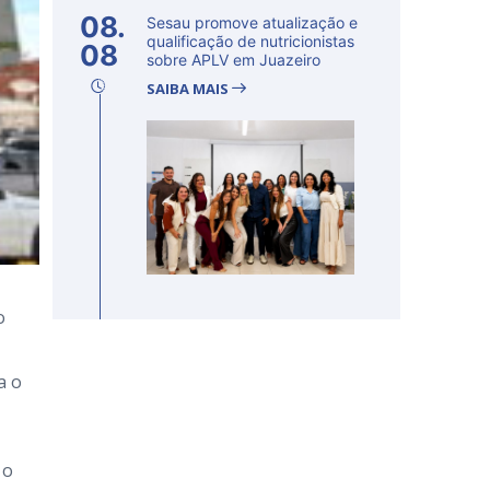
08.
Sesau promove atualização e
qualificação de nutricionistas
08
sobre APLV em Juazeiro
SAIBA MAIS
o
a o
 o