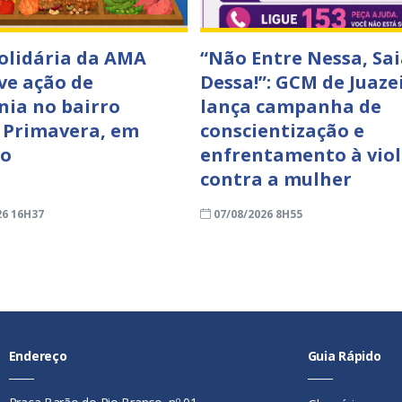
Solidária da AMA
“Não Entre Nessa, Sai
e ação de
Dessa!”: GCM de Juaze
nia no bairro
lança campanha de
 Primavera, em
conscientização e
ro
enfrentamento à viol
contra a mulher
26 16H37
07/08/2026 8H55
Endereço
Guia Rápido