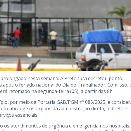
o prolongado nesta semana. A Prefeitura decretou ponto
ia após o feriado nacional do Dia do Trabalhador. Com isso, 
erá retomado na segunda-feira (05), a partir das 8h.
cípio, por meio da Portaria GAB/PGM nº 085/2025, e consider
reto abrange os órgãos da administração direta, indireta e
viços essenciais.
 os atendimentos de urgência e emergência nos hospitais,