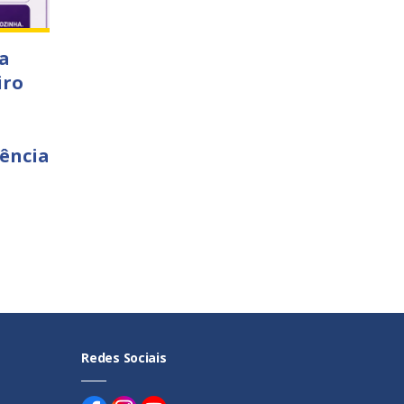
a
iro
ência
Redes Sociais