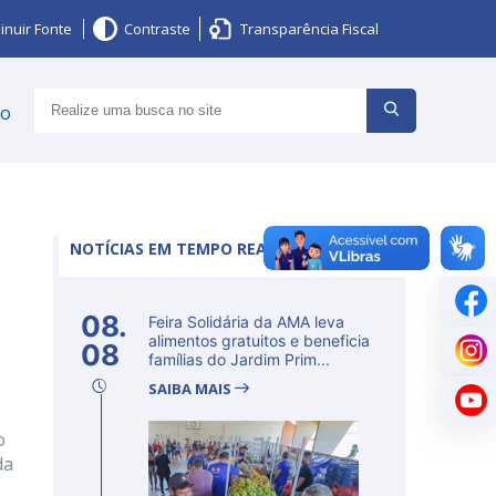
inuir Fonte
Contraste
Transparência Fiscal
ço
NOTÍCIAS EM TEMPO REAL
08.
Feira Solidária da AMA leva
alimentos gratuitos e beneficia
08
famílias do Jardim Prim...
SAIBA MAIS
o
da