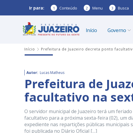
Ir para:
1
Conteúdo
2
Menu
3
Busca
Início
Governo
Início
Prefeitura de Juazeiro decreta ponto facultativ
Autor:
Lucas Matheus
Prefeitura de Juaz
facultativo na sex
O servidor municipal de Juazeiro terá um feriad
facultativo para a próxima sexta-feira (02), um d
expediente nas repartições públicas municipais s
foi publicada no Diário Oficial […]