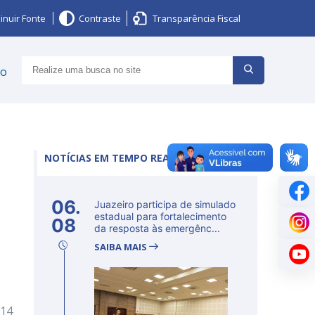
inuir Fonte
Contraste
Transparência Fiscal
ço
NOTÍCIAS EM TEMPO REAL
06.
Juazeiro participa de simulado
estadual para fortalecimento
08
da resposta às emergênc...
SAIBA MAIS
 14