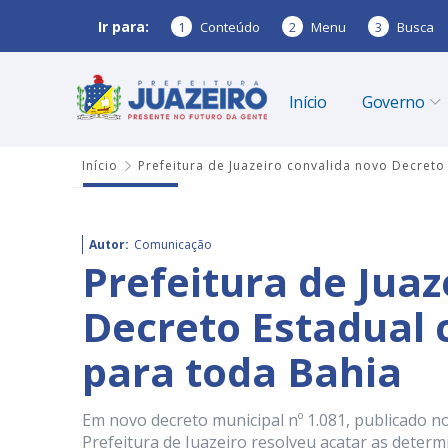
Ir para:
1
Conteúdo
2
Menu
3
Busca
Início
Governo
Início
Prefeitura de Juazeiro convalida novo Decret
Autor:
Comunicação
Prefeitura de Juaz
Decreto Estadual 
para toda Bahia
Em novo decreto municipal nº 1.081, publicado no 
Prefeitura de Juazeiro resolveu acatar as deter