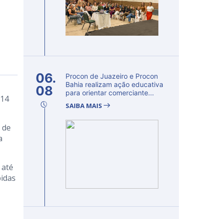
06.
Procon de Juazeiro e Procon
Bahia realizam ação educativa
08
para orientar comerciante...
 14
SAIBA MAIS
 de
a
 até
bidas