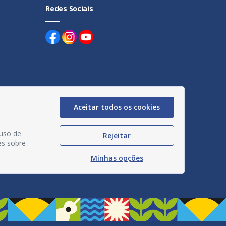
Redes Sociais
uentes
Aceitar todos os cookies
egação
 uso de
Rejeitar
acidade
es sobre
Minhas opções