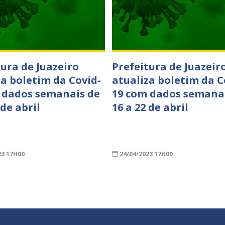
tura de Juazeiro
Prefeitura de Juazeir
za boletim da Covid-
atualiza boletim da C
 dados semanais de
19 com dados semana
 de abril
16 a 22 de abril
23 17H00
24/04/2023 17H00