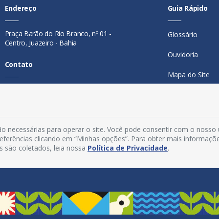
Endereço
Guia Rápido
Praça Barão do Rio Branco, nº 01 -
Glossário
Centro, Juazeiro - Bahia
Ouvidoria
Contato
Mapa do Site
Telefone:
74 98846-0016
Perguntas Freq
Email:
ouvidoria@juazeiro.ba.gov.br
Manual de Nav
Horário De Funcionamento
o necessárias para operar o site. Você pode consentir com o nosso
Política de Priv
preferências clicando em “Minhas opções”. Para obter mais informaçõ
Segunda a sexta-feira, das 08h às
s são coletados, leia nossa
Política de Privacidade
.
Acesso Interno
14h