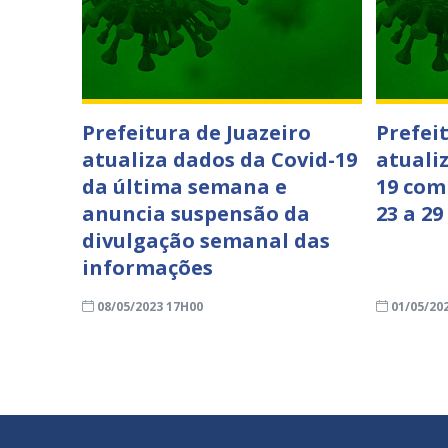
Prefeitura de Juazeiro
Prefei
atualiza dados da Covid-19
atuali
da última semana e
19 com
anuncia suspensão da
23 a 29
divulgação semanal das
informações
08/05/2023 17H00
01/05/20