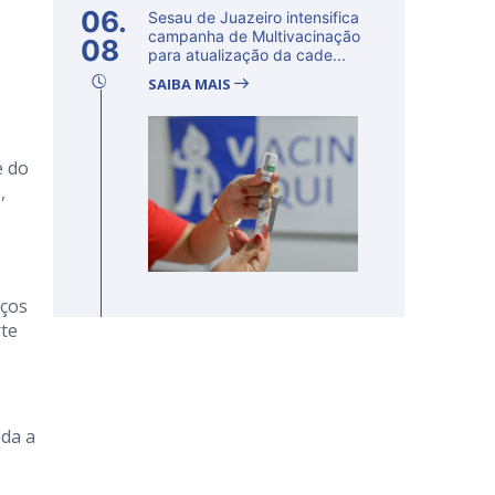
06.
Sesau de Juazeiro intensifica
campanha de Multivacinação
08
para atualização da cade...
SAIBA MAIS
e do
,
iços
rte
ada a