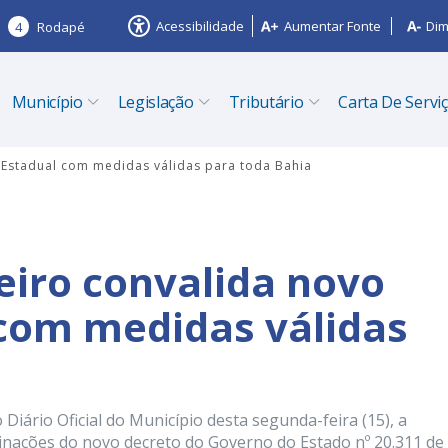
Acessibilidade
Aumentar Fonte
Dim
4
Rodapé
Município
Legislação
Tributário
Carta De Servi
o Estadual com medidas válidas para toda Bahia
eiro convalida novo
com medidas válidas
Diário Oficial do Município desta segunda-feira (15), a
minações do novo decreto do Governo do Estado nº 20.311 de