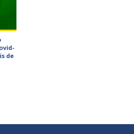
o
ovid-
is de