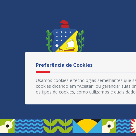
Preferência de Cookies
Usamos cookies e tecnologias semelhantes que sã
cookies clicando em "Aceitar" ou gerenciar suas 
os tipos de cookies, como utilizamos e quais dado