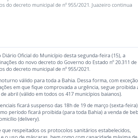
s do decreto municipal de nº 955/2021. Juazeiro continua
o
Diário Oficial do Município
desta segunda-feira (15), a
minações do novo decreto do Governo do Estado nº 20.311 de
s do decreto municipal de nº 955/2021.
noturno válido para toda a Bahia. Dessa forma, com exceção
ções em que fique comprovada a urgência, segue proibida 
º de abril (válido em todos os 417 municípios baianos).
nciais ficará suspenso das 18h de 19 de março (sexta-feira)
mo período ficará proibida (para toda Bahia) a venda de be
icílio (delivery).
 que respeitados os protocolos sanitários estabelecidos,
o e o uso de máscaras, bem como com capacidade máxima de