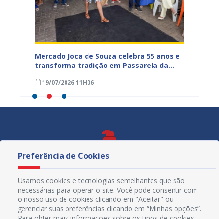
Mercado Joca de Souza celebra 55 anos e
Prefei
transforma tradição em Passarela da
para a
inhões
Moda para valorizar o comércio popular
acesso
19/07/2026 11H06
17/07
de Juazeiro
Preferência de Cookies
Usamos cookies e tecnologias semelhantes que são
necessárias para operar o site. Você pode consentir com
o nosso uso de cookies clicando em "Aceitar" ou
gerenciar suas preferências clicando em “Minhas opções”.
Para obter mais informações sobre os tipos de cookies,