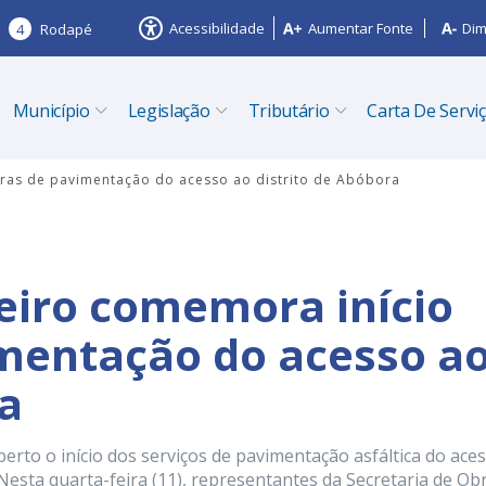
Acessibilidade
Aumentar Fonte
Dim
4
Rodapé
Município
Legislação
Tributário
Carta De Servi
bras de pavimentação do acesso ao distrito de Abóbora
zeiro comemora início
imentação do acesso a
ra
erto o início dos serviços de pavimentação asfáltica do ace
 Nesta quarta-feira (11), representantes da Secretaria de Ob