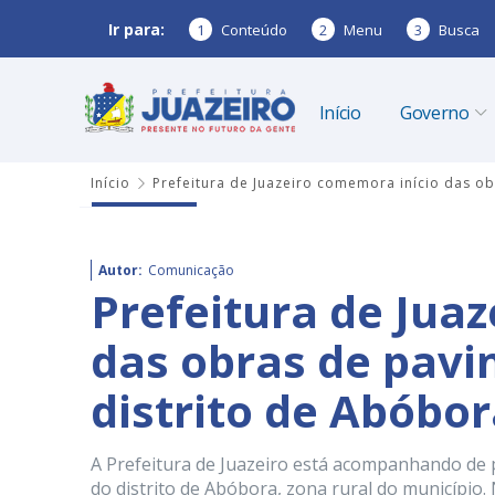
Ir para:
1
Conteúdo
2
Menu
3
Busca
Início
Governo
Início
Prefeitura de Juazeiro comemora início das o
Autor:
Comunicação
Prefeitura de Jua
das obras de pav
distrito de Abóbo
A Prefeitura de Juazeiro está acompanhando de p
do distrito de Abóbora, zona rural do município.