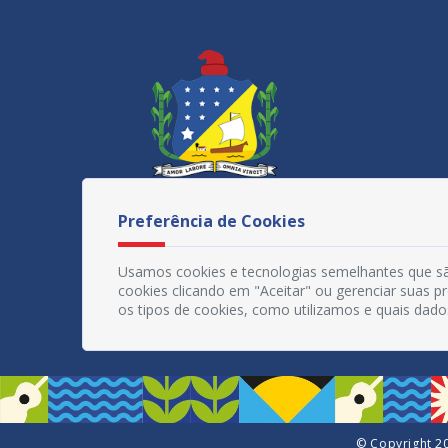
Preferência de Cookies
Usamos cookies e tecnologias semelhantes que sã
cookies clicando em "Aceitar" ou gerenciar suas 
os tipos de cookies, como utilizamos e quais dado
© Copyright 20