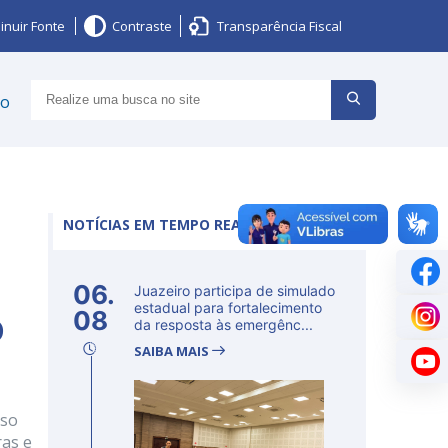
inuir Fonte
Contraste
Transparência Fiscal
ço
NOTÍCIAS EM TEMPO REAL
06.
Juazeiro participa de simulado
o
estadual para fortalecimento
08
da resposta às emergênc...
SAIBA MAIS
sso
ras e