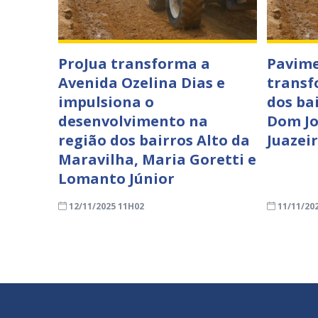
ProJua transforma a
Pavime
Avenida Ozelina Dias e
transf
impulsiona o
dos ba
desenvolvimento na
Dom Jo
região dos bairros Alto da
Juazei
Maravilha, Maria Goretti e
Lomanto Júnior
12/11/2025 11H02
11/11/20