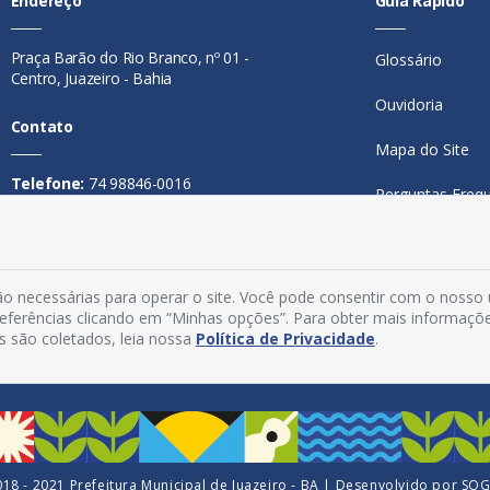
Endereço
Guia Rápido
Praça Barão do Rio Branco, nº 01 -
Glossário
Centro, Juazeiro - Bahia
Ouvidoria
Contato
Mapa do Site
Telefone:
74 98846-0016
Perguntas Freq
Email:
ouvidoria@juazeiro.ba.gov.br
Manual de Nav
Horário De Funcionamento
Política de Priv
o necessárias para operar o site. Você pode consentir com o nosso
Segunda a sexta-feira, das 08h às
preferências clicando em “Minhas opções”. Para obter mais informaçõ
Acesso Interno
14h
s são coletados, leia nossa
Política de Privacidade
.
18 - 2021 Prefeitura Municipal de Juazeiro - BA | Desenvolvido por
SO