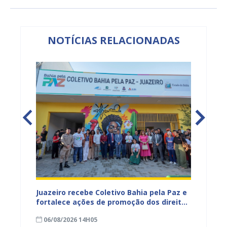
NOTÍCIAS RELACIONADAS
M de
Juazeiro recebe Coletivo Bahia pela Paz e
Agênci
fortalece ações de promoção dos direitos
serviç
à
humanos e prevenção da violência
em Jua
06/08/2026 14H05
05/08