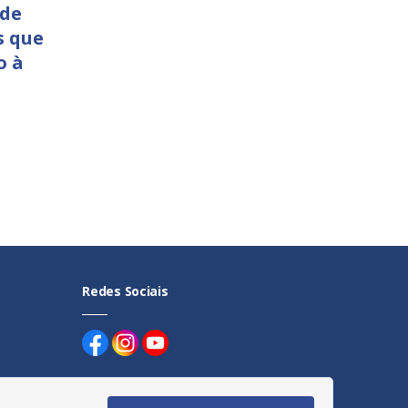
 de
s que
o à
Redes Sociais