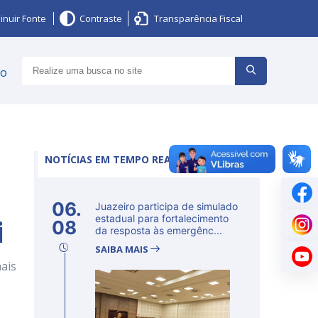
inuir Fonte
Contraste
Transparência Fiscal
ço
NOTÍCIAS EM TEMPO REAL
06.
Juazeiro participa de simulado
i
estadual para fortalecimento
08
da resposta às emergênc...
SAIBA MAIS
ais