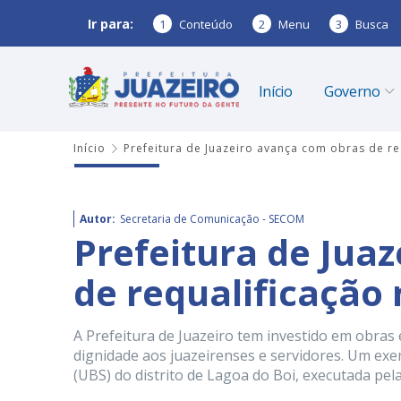
Ir para:
1
Conteúdo
2
Menu
3
Busca
Início
Governo
Início
Prefeitura de Juazeiro avança com obras de r
Autor:
Secretaria de Comunicação - SECOM
Prefeitura de Jua
de requalificação
A Prefeitura de Juazeiro tem investido em obras
dignidade aos juazeirenses e servidores. Um exe
(UBS) do distrito de Lagoa do Boi, executada pela