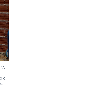
 “A
o o
s,