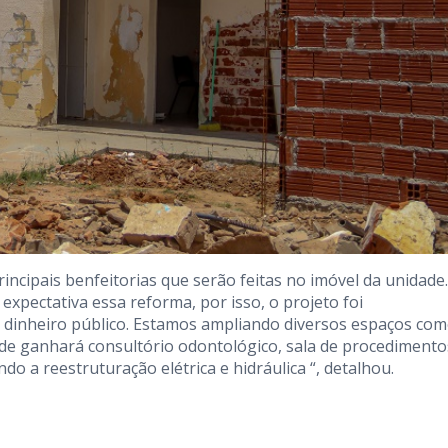
rincipais benfeitorias que serão feitas no imóvel da unidade.
pectativa essa reforma, por isso, o projeto foi
 dinheiro público. Estamos ampliando diversos espaços com
ade ganhará consultório odontológico, sala de procedimento
do a reestruturação elétrica e hidráulica “, detalhou.