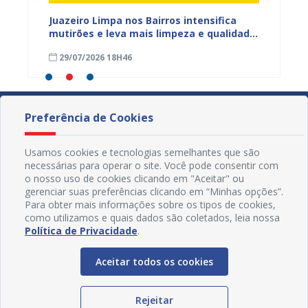
ura
Juazeiro Limpa nos Bairros intensifica
Juazei
 a
mutirões e leva mais limpeza e qualidade
equipe
de vida à população
limpez
29/07/2026 18H46
07/07
Preferência de Cookies
Usamos cookies e tecnologias semelhantes que são
necessárias para operar o site. Você pode consentir com
o nosso uso de cookies clicando em "Aceitar" ou
gerenciar suas preferências clicando em “Minhas opções”.
Para obter mais informações sobre os tipos de cookies,
como utilizamos e quais dados são coletados, leia nossa
Política de Privacidade
.
Aceitar todos os cookies
Redes Sociais
Rejeitar