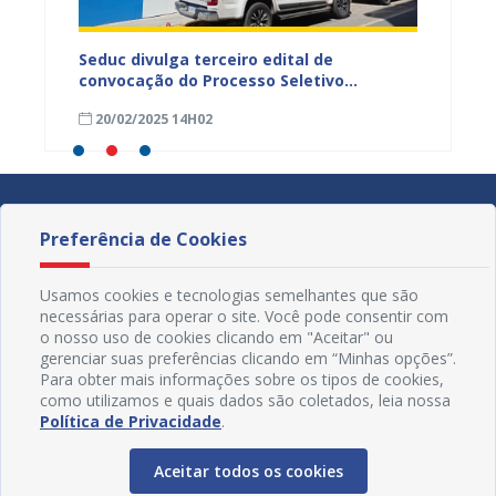
scola
Seduc divulga terceiro edital de
Já est
 ex-
convocação do Processo Seletivo
salári
Simplificado
munici
20/02/2025 14H02
20/02
Preferência de Cookies
Usamos cookies e tecnologias semelhantes que são
necessárias para operar o site. Você pode consentir com
o nosso uso de cookies clicando em "Aceitar" ou
gerenciar suas preferências clicando em “Minhas opções”.
Para obter mais informações sobre os tipos de cookies,
como utilizamos e quais dados são coletados, leia nossa
Política de Privacidade
.
Aceitar todos os cookies
Redes Sociais