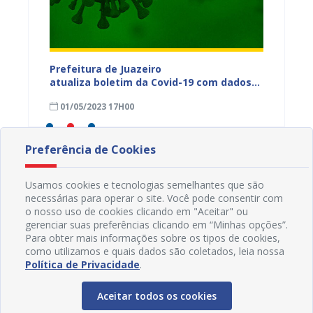
dos da
Prefeitura de Juazeiro
Prefeit
ia
atualiza boletim da Covid-19 com dados
Covid-
 das
semanais de 23 a 29 de abril
de abri
01/05/2023 17H00
24/04
Preferência de Cookies
Usamos cookies e tecnologias semelhantes que são
necessárias para operar o site. Você pode consentir com
o nosso uso de cookies clicando em "Aceitar" ou
gerenciar suas preferências clicando em “Minhas opções”.
Para obter mais informações sobre os tipos de cookies,
como utilizamos e quais dados são coletados, leia nossa
Política de Privacidade
.
Aceitar todos os cookies