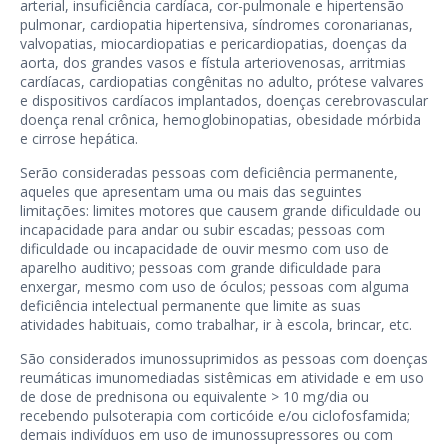
arterial, insuficiência cardíaca, cor-pulmonale e hipertensão
pulmonar, cardiopatia hipertensiva, síndromes coronarianas,
valvopatias, miocardiopatias e pericardiopatias, doenças da
aorta, dos grandes vasos e fístula arteriovenosas, arritmias
cardíacas, cardiopatias congênitas no adulto, prótese valvares
e dispositivos cardíacos implantados, doenças cerebrovascular
doença renal crônica, hemoglobinopatias, obesidade mórbida
e cirrose hepática.
Serão consideradas pessoas com deficiência permanente,
aqueles que apresentam uma ou mais das seguintes
limitações: limites motores que causem grande dificuldade ou
incapacidade para andar ou subir escadas; pessoas com
dificuldade ou incapacidade de ouvir mesmo com uso de
aparelho auditivo; pessoas com grande dificuldade para
enxergar, mesmo com uso de óculos; pessoas com alguma
deficiência intelectual permanente que limite as suas
atividades habituais, como trabalhar, ir à escola, brincar, etc.
São considerados imunossuprimidos as pessoas com doenças
reumáticas imunomediadas sistêmicas em atividade e em uso
de dose de prednisona ou equivalente > 10 mg/dia ou
recebendo pulsoterapia com corticóide e/ou ciclofosfamida;
demais indivíduos em uso de imunossupressores ou com