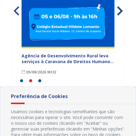
 Paz e
Agência de Desenvolvimento Rural leva
17ª Fe
ireitos
serviços à Caravana de Direitos Humanos
supera
em Juazeiro
comerc
05/08/2026 9H32
04/08
Preferência de Cookies
Usamos cookies e tecnologias semelhantes que são
necessárias para operar o site. Você pode consentir com
o nosso uso de cookies clicando em "Aceitar" ou
gerenciar suas preferências clicando em “Minhas opções”.
Para obter mais informações sobre os tipos de cookies,