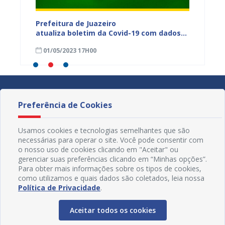
dos da
Prefeitura de Juazeiro
Prefeit
ia
atualiza boletim da Covid-19 com dados
Covid-
 das
semanais de 23 a 29 de abril
de abri
01/05/2023 17H00
24/04
Preferência de Cookies
Usamos cookies e tecnologias semelhantes que são
necessárias para operar o site. Você pode consentir com
o nosso uso de cookies clicando em "Aceitar" ou
gerenciar suas preferências clicando em “Minhas opções”.
Para obter mais informações sobre os tipos de cookies,
como utilizamos e quais dados são coletados, leia nossa
Política de Privacidade
.
Aceitar todos os cookies
Redes Sociais