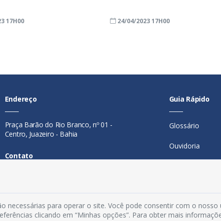
23 17H00
24/04/2023 17H00
Endereço
Guia Rápido
Praça Barão do Rio Branco, nº 01 -
Glossário
Centro, Juazeiro - Bahia
Ouvidoria
Contato
Mapa do Site
Telefone:
74 98846-0016
Perguntas Freq
Email:
ouvidoria@juazeiro.ba.gov.br
o necessárias para operar o site. Você pode consentir com o nosso
Manual de Nav
Horário De Funcionamento
preferências clicando em “Minhas opções”. Para obter mais informaçõ