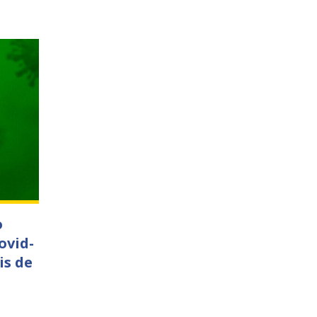
o
ovid-
is de