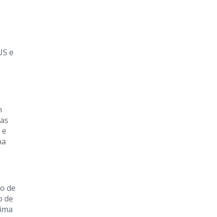
US e
m
das
 e
na
lo de
o de
tima