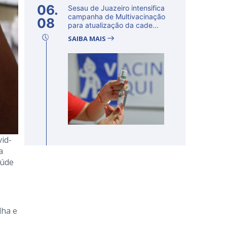
06.
Sesau de Juazeiro intensifica
campanha de Multivacinação
08
para atualização da cade...
SAIBA MAIS
vid-
a
aúde
lha e