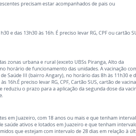
lescentes precisam estar acompanhados de pais ou
1h30 e das 13h30 às 16h. É preciso levar RG, CPF ou cartão S
das zonas urbana e rural (exceto UBSs Piranga, Alto da
, no horário de funcionamento das unidades. A vacinação co
e Saúde III (bairro Angary), no horário das 8h às 11h30 e 
s 16h.É preciso levar RG, CPF, Cartão SUS, cartão de vacina
e reduziu o prazo para a aplicação da segunda dose da vaci
e.
ntes em Juazeiro, com 18 anos ou mais e que tenham interva
de saúde ativos e lotados em Juazeiro e que tenham interval
midos que estejam com intervalo de 28 dias em relação à úl