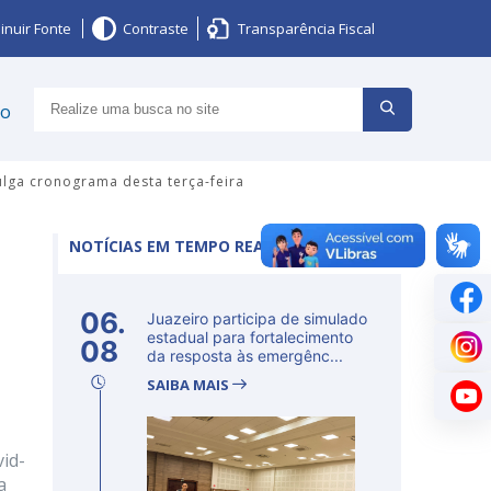
inuir Fonte
Contraste
Transparência Fiscal
ço
ulga cronograma desta terça-feira
NOTÍCIAS EM TEMPO REAL
06.
Juazeiro participa de simulado
estadual para fortalecimento
08
da resposta às emergênc...
SAIBA MAIS
vid-
a