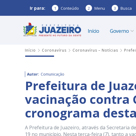
Ir para:
1
Conteúdo
2
Menu
3
Busca
Início
Governo
Início
Coronavírus
Coronavírus – Notícias
Prefe
Autor:
Comunicação
Prefeitura de Jua
vacinação contra 
cronograma desta 
A Prefeitura de Juazeiro, através da Secretaria 
19 no município. Nesta terça-feira (7), tanto a v