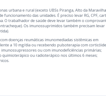
onas urbana e rural (exceto UBSs Piranga, Alto da Maravilha
 de funcionamento das unidades. É preciso levar RG, CPF, car
ina. O trabalhador de saúde deve levar também o comprovan
contracheque). Os imunossuprimidos também precisam levar
tida).
 com doenças reumáticas imunomediadas sistêmicas em
lente a 10 mg/dia ou recebendo pulsoterapia com corticóid
de imunossupressores ou com imunodeficiências primárias;
 quimioterápico ou radioterápico nos últimos 6 meses;
nicos.