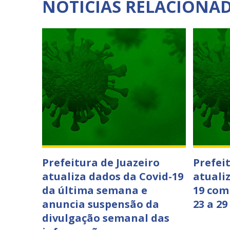
NOTÍCIAS RELACIONA
Prefeitura de Juazeiro
Prefei
atualiza dados da Covid-19
atuali
da última semana e
19 com
anuncia suspensão da
23 a 29
divulgação semanal das