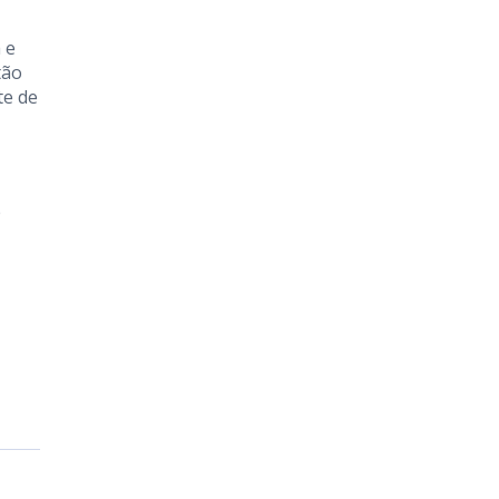
 e
tão
te de
e