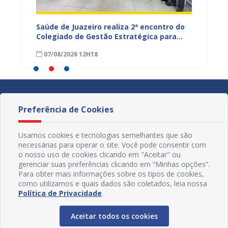
Saúde de Juazeiro realiza 2ª encontro do
Saúde 
nças
Colegiado de Gestão Estratégica para
com aç
fortalecer planejamento e
voltad
07/08/2026 12H18
07/08
monitoramento do SUS
Preferência de Cookies
Usamos cookies e tecnologias semelhantes que são
necessárias para operar o site. Você pode consentir com
o nosso uso de cookies clicando em "Aceitar" ou
gerenciar suas preferências clicando em “Minhas opções”.
Para obter mais informações sobre os tipos de cookies,
como utilizamos e quais dados são coletados, leia nossa
Política de Privacidade
.
Aceitar todos os cookies
Redes Sociais