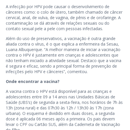
A infecção por HPV pode causar o desenvolvimento de
cânceres como: o colo de útero, também chamado de câncer
cervical, anal, de vulva, de vagina, de pênis e de orofaringe. A
contaminação se dá através de relações sexuais ou do
contato sexual pele a pele com pessoas infectadas.
Além do uso de preservativos, a vacinação é outra grande
aliada contra o vírus, é o que explica a enfermeira da Sesau,
Luana Albuquerque. “A melhor maneira de iniciar a vacinação
contra o HPV é justamente em crianças e adolescentes que
não tenham iniciado a atividade sexual. Destaco que a vacina
é segura e eficaz, sendo a principal forma de prevenção de
infecções pelo HPV e cânceres”, comentou.
Onde encontrar a vacina?
A vacina contra o HPV está disponível para as crianças e
adolescentes entre 09 a 14 anos nas Unidades Básicas de
Saúde (UBS’s) de segunda a sexta-feira, nos horários de 7h às
13h (zona rural) e das 07h30 às 12h / 13h30 às 17h (zona
urbana). O esquema é dividido em duas doses, a segunda
dose é aplicada 06 meses após a primeira. Os pais devem
levar o CPF ou Cartão SUS, além da Caderneta de Vacinação
do filho.