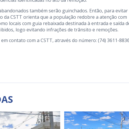
ndências identificadas no ato da remoção.
s abandonados também serão guinchados. Então, para evitar
ito da CSTT orienta que a população redobre a atenção com
como locais com guia rebaixada destinada à entrada e saída d
oibidos, logo evitando infrações de trânsito e remoções.
 em contato com a CSTT, através do número: (74) 3611-8836
DAS