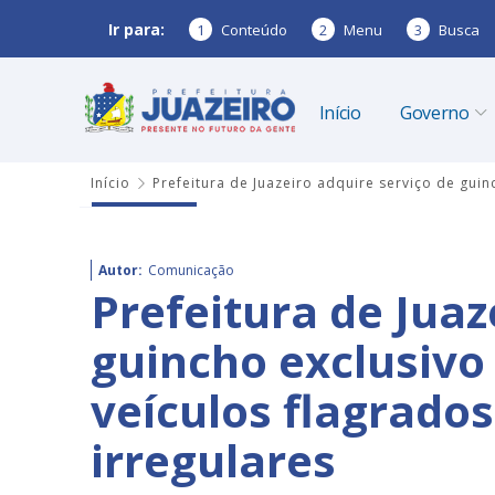
Ir para:
1
Conteúdo
2
Menu
3
Busca
Início
Governo
Início
Prefeitura de Juazeiro adquire serviço de gui
Autor:
Comunicação
Prefeitura de Juaz
guincho exclusivo
veículos flagrado
irregulares