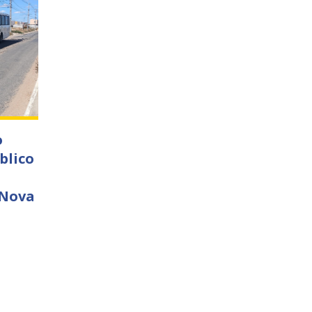
o
blico
 Nova