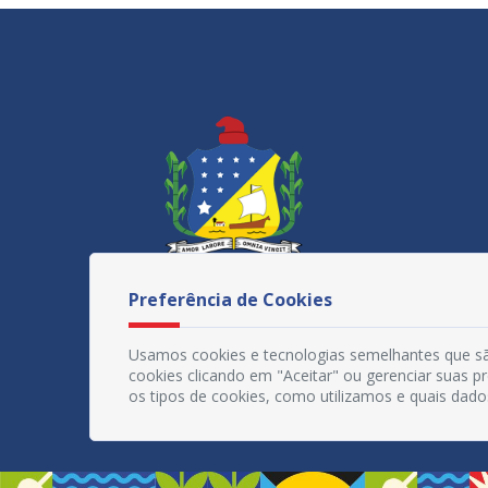
Preferência de Cookies
Usamos cookies e tecnologias semelhantes que sã
cookies clicando em "Aceitar" ou gerenciar suas 
os tipos de cookies, como utilizamos e quais dado