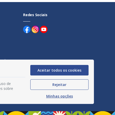
Redes Sociais
uentes
Aceitar todos os cookies
egação
acidade
 uso de
Rejeitar
es sobre
Minhas opções