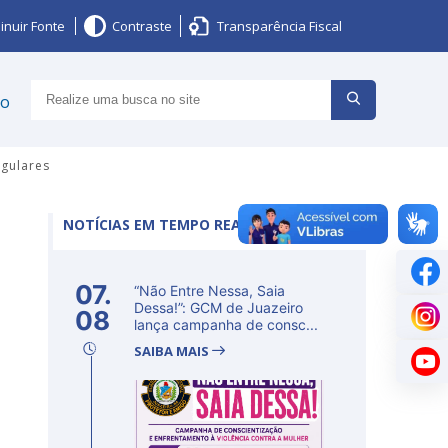
inuir Fonte
Contraste
Transparência Fiscal
ço
egulares
NOTÍCIAS EM TEMPO REAL
e
07.
“Não Entre Nessa, Saia
Dessa!”: GCM de Juazeiro
08
lança campanha de consc...
SAIBA MAIS