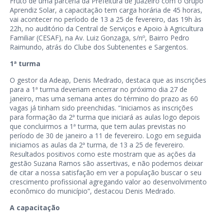
Fruto de uma parceria da Prefeitura de Juazeiro com o Grupo
Aprendiz Solar, a capacitação tem carga horária de 45 horas,
vai acontecer no período de 13 a 25 de fevereiro, das 19h às
22h, no auditório da Central de Serviços e Apoio à Agricultura
Familiar (CESAF), na Av. Luiz Gonzaga, s/nº, Bairro Pedro
Raimundo, atrás do Clube dos Subtenentes e Sargentos.
1ª turma
O gestor da Adeap, Denis Medrado, destaca que as inscrições
para a 1ª turma deveriam encerrar no próximo dia 27 de
janeiro, mas uma semana antes do término do prazo as 60
vagas já tinham sido preenchidas. “Iniciamos as inscrições
para formação da 2ª turma que iniciará as aulas logo depois
que concluirmos a 1ª turma, que tem aulas previstas no
período de 30 de janeiro a 11 de fevereiro. Logo em seguida
iniciamos as aulas da 2ª turma, de 13 a 25 de fevereiro.
Resultados positivos como este mostram que as ações da
gestão Suzana Ramos são assertivas, e não podemos deixar
de citar a nossa satisfação em ver a população buscar o seu
crescimento profissional agregando valor ao desenvolvimento
econômico do município”, destacou Denis Medrado.
A capacitação