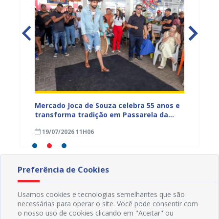
Mercado Joca de Souza celebra 55 anos e
Prefei
transforma tradição em Passarela da
para a
inhões
Moda para valorizar o comércio popular
acesso
19/07/2026 11H06
17/07
de Juazeiro
Preferência de Cookies
Usamos cookies e tecnologias semelhantes que são
necessárias para operar o site. Você pode consentir com
o nosso uso de cookies clicando em "Aceitar" ou