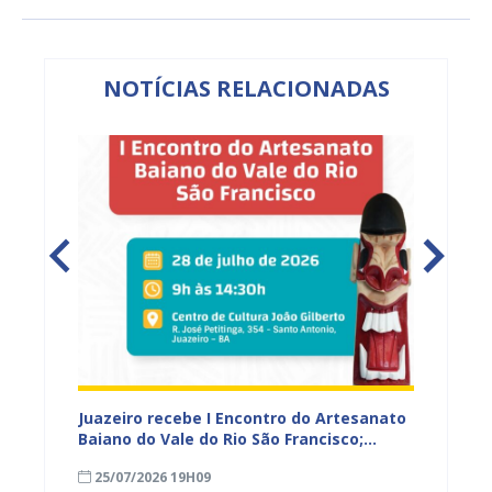
NOTÍCIAS RELACIONADAS
 Vale
Juazeiro recebe I Encontro do Artesanato
Prefeit
r e
Baiano do Vale do Rio São Francisco;
prelim
inscrições estão abertas
prazo 
25/07/2026 19H09
23/07