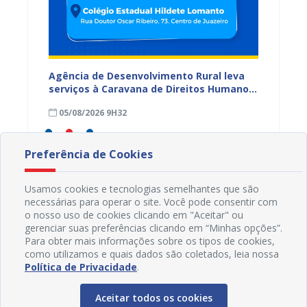
 Paz e
Agência de Desenvolvimento Rural leva
17ª Fe
ireitos
serviços à Caravana de Direitos Humanos
supera
em Juazeiro
comerc
05/08/2026 9H32
04/08
Preferência de Cookies
Usamos cookies e tecnologias semelhantes que são
necessárias para operar o site. Você pode consentir com
o nosso uso de cookies clicando em "Aceitar" ou
gerenciar suas preferências clicando em “Minhas opções”.
Para obter mais informações sobre os tipos de cookies,
como utilizamos e quais dados são coletados, leia nossa
Política de Privacidade
.
Aceitar todos os cookies